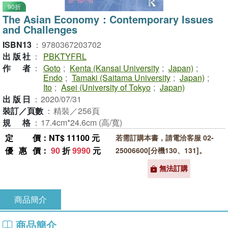
90折
The Asian Economy：Contemporary Issues
and Challenges
ISBN13
：
9780367203702
出版社
：
PBKTYFRL
作者
：
Goto
;
Kenta (Kansai University
;
Japan)
;
Endo
;
Tamaki (Saitama University
;
Japan)
;
Ito
;
Asei (University of Tokyo
;
Japan)
出版日
：
2020/07/31
裝訂／頁數
：
精裝／256頁
規格
：
17.4cm*24.6cm (高/寬)
定價
：NT$ 11100 元
若需訂購本書，請電洽客服 02-
優惠價
：
90
折
9990
元
25006600[分機130、131]。
無法訂購
商品簡介
商品簡介