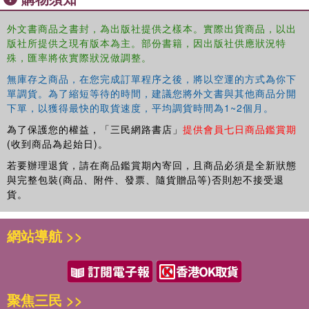
framed in present continuous tense, intended to capture
and emphasize the progressiveness of this new dynamism
外文書商品之書封，為出版社提供之樣本。實際出貨商品，以出
that are transforming the region in a fundamental way.
版社所提供之現有版本為主。部份書籍，因出版社供應狀況特
殊，匯率將依實際狀況做調整。
無庫存之商品，在您完成訂單程序之後，將以空運的方式為你下
單調貨。為了縮短等待的時間，建議您將外文書與其他商品分開
下單，以獲得最快的取貨速度，平均調貨時間為1~2個月。
為了保護您的權益，「三民網路書店」
提供會員七日商品鑑賞期
(收到商品為起始日)。
若要辦理退貨，請在商品鑑賞期內寄回，且商品必須是全新狀態
與完整包裝(商品、附件、發票、隨貨贈品等)否則恕不接受退
貨。
網站導航 >>
聚焦三民 >>