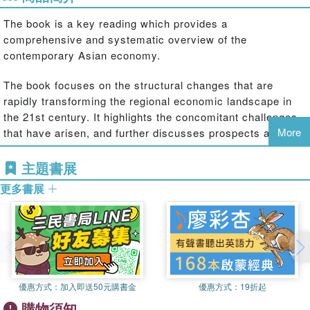
The book is a key reading which provides a
comprehensive and systematic overview of the
contemporary Asian economy.
The book focuses on the structural changes that are
rapidly transforming the regional economic landscape in
the 21st century. It highlights the concomitant challenges
More
that have arisen, and further discusses prospects and
potentialities of Asian economies given this new economic
environment. The book also looks at broader social issues
主題書展
that are both the cause and result of these new and
更多書展
complex economic dynamism in Asia. Understanding the
Asian economy cannot be achieved without understanding
the new interrelationships and complexities that have
evolved from this context, which continue to be driven by
drastic changes in technological, demographic, and social
structures, among others.
優惠方式：
加入即送50元購書金
優惠方式：
19折起
Each of the chapters are titled based on "issues" and are
購物須知