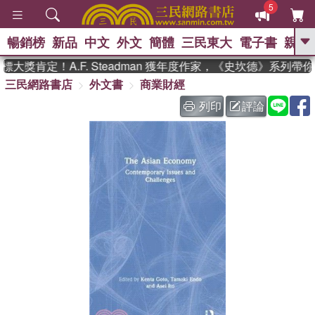
5
暢銷榜
新品
中文
外文
簡體
三民東大
電子書
親子
GO
大獎肯定！A.F. Steadman 獲年度作家，《史坎德》系列帶
三民網路書店
外文書
商業財經
、
、
熱搜：
東野圭吾
The Odyssey
、
、
父親節
如果歷史是一群喵
暑期
列印
評論
、
、
推薦
國際布克獎 臺灣漫遊錄
方
、
、
念華
台灣的李登輝時代
數學女
、
孩：黎曼猜想
偉大的迷走神經