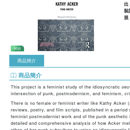
出
裝
90折
商品簡介
商品簡介
This project is a feminist study of the idiosyncratic
oeu
intersection of punk, postmodernism, and feminism, cri
There is no female or feminist writer like Kathy Acker
reviews, poetry, and film scripts, published in a per
feminist postmodernist work and of the punk aesthetic 
detailed and comprehensive analysis of how Acker meld
ethos of her punk subculture to voice an idiosyncratic f