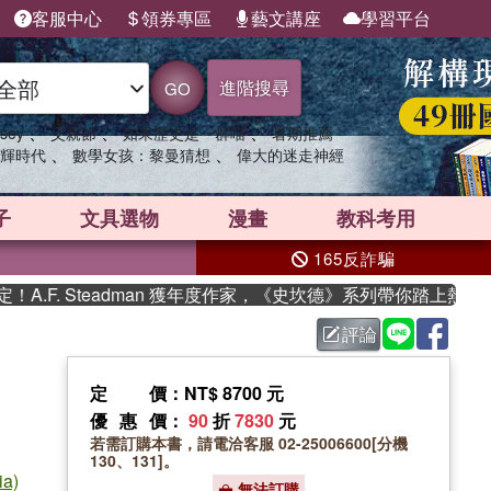
客服中心
領券專區
藝文講座
學習平台
進階搜尋
GO
、
、
、
sey
父親節
如果歷史是一群喵
暑期推薦
、
、
輝時代
數學女孩：黎曼猜想
偉大的迷走神經
子
文具選物
漫畫
教科考用
165反詐騙
F. Steadman 獲年度作家，《史坎德》系列帶你踏上熱血奇幻
評論
定價
：NT$ 8700 元
優惠價
：
90
折
7830
元
若需訂購本書，請電洽客服 02-25006600[分機
130、131]。
ia)
無法訂購