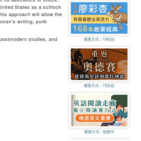
nited States as a schlock
his approach will allow the
omen's writing, punk
, postmodern studies, and
優惠方式：
19折起
優惠方式：
75折起
優惠方式：
熱賣中