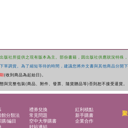
出版社所提供之現有版本為主。部份書籍，因出版社供應狀況特殊
下單調貨。為了縮短等待的時間，建議您將外文書與其他商品分開下
期
(收到商品為起始日)。
態與完整包裝(商品、附件、發票、隨貨贈品等)否則恕不接受退貨。
募
禮券兌換
紅利積點
聚
書館分類法
常見問題
新手購書
購/編目
空中大學購書
企業合作
換
好站連結