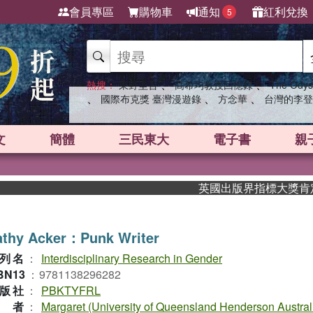
會員專區
購物車
通知
紅利兌換
5
、
、
熱搜：
東野圭吾
高希均教授回憶錄
The Odys
、
、
、
國際布克獎 臺灣漫遊錄
方念華
台灣的李登
文
簡體
三民東大
電子書
親
英國出版界指標大獎肯定！A.
athy Acker：Punk Writer
列名
：
Interdisciplinary Research in Gender
BN13
：
9781138296282
版社
：
PBKTYFRL
作者
：
Margaret (University of Queensland Henderson Austral