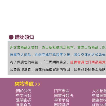
購物須知
外文書商品之書封，為出版社提供之樣本。實際出貨商品，以
無庫存之商品，在您完成訂單程序之後，將以空運的方式為你
為了保護您的權益，「三民網路書店」
提供會員七日商品鑑賞
若要辦理退貨，請在商品鑑賞期內寄回，且商品必須是全新狀
網站導航 >>
關於我們
門市專區
人才招
中文分類
圖書分類法
中國圖
通關密碼
學習平台
圖書館採
異業合作
閱讀潮評
紅利兌