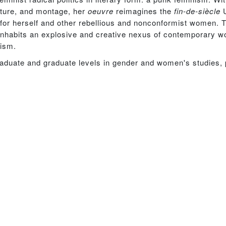
ature, and montage, her
oeuvre
reimagines the
fin-de-siècle
U
r for herself and other rebellious and nonconformist women. T
 inhabits an explosive and creative nexus of contemporary w
lism.
rgraduate and graduate levels in gender and women's studies