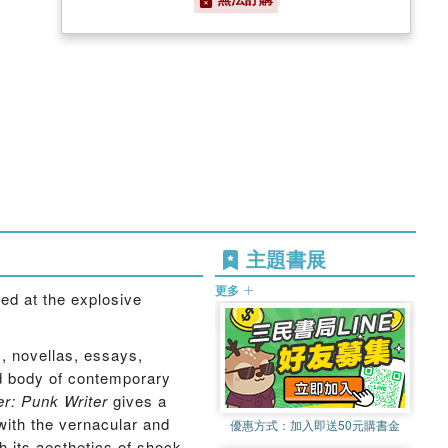
主題書展
更多
ed at the explosive
, novellas, essays,
ed body of contemporary
r: Punk Writer
gives a
ith the vernacular and
優惠方式：
加入即送50元購書金
h its aesthetics of shock,