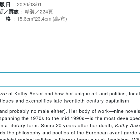
版日
：
2020/08/01
訂／頁數
：
精裝／224頁
規格
：
15.6cm*23.4cm (高/寬)
vre
of Kathy Acker and how her unique art and politics, locat
tiques and exemplifies late twentieth-century capitalism.
 (and probably no male either). Her body of work—nine novels
iod spanning the 1970s to the mid 1990s—is the most develop
in a literary form. Some 20 years after her death,
Kathy Acke
s the philosophy and poetics of the European avant-garde w
eminist radical politics in literary form: a punk feminism. Wit