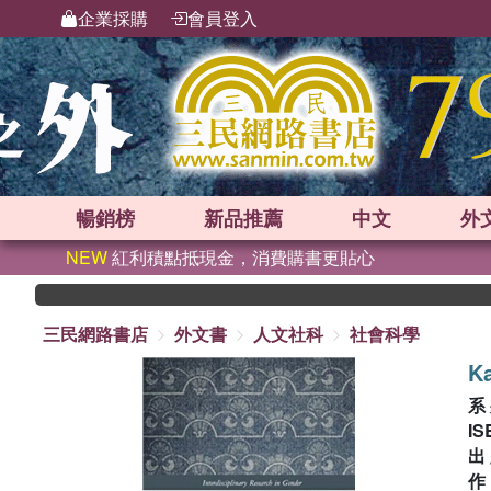
企業採購
會員登入
暢銷榜
新品
推薦
中文
外
NEW
紅利積點抵現金，消費購書更貼心
三民網路書店
外文書
人文社科
社會科學
K
系
IS
出