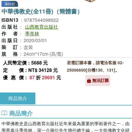
滿額折
中華佛教史(全11冊)（簡體書）
ISBN13
：
9787544098922
出版社
：
山西教育出版社
作者
：
季羨林
出版日
：
2020/03/01
裝訂
：
盒裝
規格
：
24cm*17cm (高/寬)
人民幣定價：5688 元
若需訂購本書，請電洽客服 02-
定價
：NT$ 34128 元
25006600[分機130、131]。
優惠價
：
87
折
29691
元
無法訂購
商品簡介
商品簡介
中華佛教史是山西教育出版社近年來最為重要的學術著作之一，由
學界泰斗季羨林，湯一介兩位先生擔任總主編，一大批佛教文化研