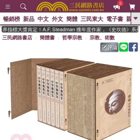
5
暢銷榜
新品
中文
外文
簡體
三民東大
電子書
親子
GO
指標大獎肯定！A.F. Steadman 獲年度作家，《史坎德》系
三民網路書店
簡體書
哲學宗教
宗教、術數
、
熱搜：
東野圭吾
高希均教授回憶錄
、
、
、
The Odyssey
父親節
如果歷
評論
、
、
史是一群喵
暑期推薦
國際布克
、
、
獎 臺灣漫遊錄
方念華
台灣的李
、
、
登輝時代
數學女孩：黎曼猜想
偉大的迷走神經