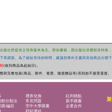
出版社所提供之現有版本為主。部份書籍，因出版社供應狀況特殊
下單調貨。為了縮短等待的時間，建議您將外文書與其他商品分開下
期
(收到商品為起始日)。
態與完整包裝(商品、附件、發票、隨貨贈品等)否則恕不接受退貨。
募
禮券兌換
紅利積點
聚
書館分類法
常見問題
新手購書
購/編目
空中大學購書
企業合作
換
好站連結