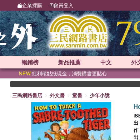
企業採購
會員登入
暢銷榜
新品
推薦
中文
外
NEW
紅利積點抵現金，消費購書更貼心
三民網路書店
外文書
童書
少年小說
Ho
IS
出
出