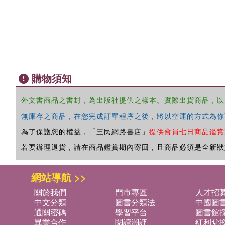
購物須知
外文書商品之書封，為出版社提供之樣本。實際出貨商品，以
無庫存之商品，在您完成訂單程序之後，將以空運的方式為你
為了保護您的權益，「三民網路書店」
提供會員七日商品鑑賞
若要辦理退貨，請在商品鑑賞期內寄回，且商品必須是全新狀
網站導航 >>
關於我們
門市專區
人才招
中文分類
圖書分類法
中國圖
通關密碼
學習平台
圖書館採
異業合作
閱讀潮評
紅利兌