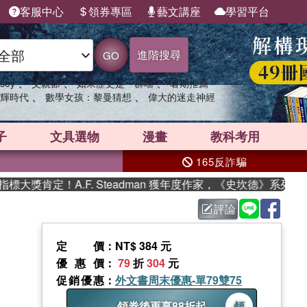
客服中心
領券專區
藝文講座
學習平台
進階搜尋
GO
、
、
、
sey
父親節
如果歷史是一群喵
暑期推薦
、
、
輝時代
數學女孩：黎曼猜想
偉大的迷走神經
子
文具選物
漫畫
教科考用
165反詐騙
獎肯定！A.F. Steadman 獲年度作家，《史坎德》系列帶你
評論
定價
：NT$ 384 元
優惠價
：
79
折
304
元
促銷優惠
：
外文書周末優惠-單79雙75
領券後再享88折起
領