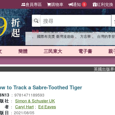
會員專區
購物車
通知
紅利兌換
5
、
、
熱搜：
東野圭吾
高希均教授回憶錄
The Odys
、
、
、
國際布克獎 臺灣漫遊錄
方念華
台灣的李登
文
簡體
三民東大
電子書
親
英國出版界指標大
w to Track a Sabre-Toothed Tiger
BN13
：
9781471189593
版社
：
Simon & Schuster UK
作者
：
Caryl Hart
;
Ed Eaves
版日
：
2021/08/05