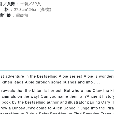
訂／頁數
：
平裝／32頁
規格
：
27.8cm*24cm (高/寬)
讀年齡
：
學齡前
st adventure in the bestselling Albie series! Albie is wonderi
 kitten leads Albie through some bushes and into . . .
reveals that the kitten is her pet. But where has Claw the k
ng animals on the way! Can you name them all?Ancient histo
nt book by the bestselling author and illustrator pairing Cary
ow a DinosaurWelcome to Alien SchoolPlunge Into the Pira
heroHow to Ride a Polar BearHow to Find Egyptian Treas