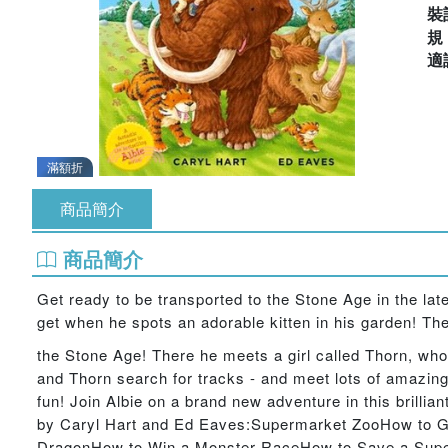
裝
適
滿額折
商品簡介
商品簡介
Get ready to be transported to the Stone Age in the late
get when he spots an adorable kitten in his garden! The
the Stone Age! There he meets a girl called Thorn, who 
and Thorn search for tracks - and meet lots of amazi
fun! Join Albie on a brand new adventure in this brillia
by Caryl Hart and Ed Eaves:Supermarket ZooHow to Gr
DragonHow to Win a Monster RaceHow to Save a Super