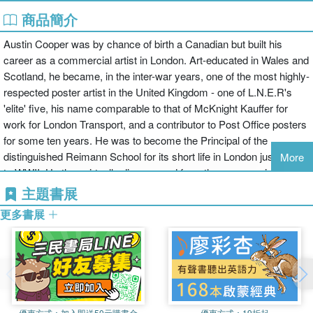
商品簡介
Austin Cooper was by chance of birth a Canadian but built his
career as a commercial artist in London. Art-educated in Wales and
Scotland, he became, in the inter-war years, one of the most highly-
respected poster artist in the United Kingdom - one of L.N.E.R's
'elite' five, his name comparable to that of McKnight Kauffer for
work for London Transport, and a contributor to Post Office posters
for some ten years. He was to become the Principal of the
distinguished Reimann School for its short life in London just prior
More
to WWII. He then virtually disappeared from the commercial art
world, leading a reclusive life in a frustrated attempt to build a
主題書展
belated career as a 'fine' artist. His 'Making a Poster' book is as
更多書展
valid in its advice now as when it was written in 1938.
優惠方式：
加入即送50元購書金
優惠方式：
19折起