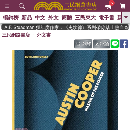
5
暢銷榜
新品
中文
外文
簡體
三民東大
電子書
親子
GO
F. Steadman 獲年度作家，《史坎德》系列帶你踏上熱血奇幻
三民網路書店
外文書
、
、
熱搜：
東野圭吾
The Odyssey
、
、
父親節
如果歷史是一群喵
暑期
列印
評論
、
、
推薦
國際布克獎 臺灣漫遊錄
方
、
、
念華
台灣的李登輝時代
數學女
、
孩：黎曼猜想
偉大的迷走神經