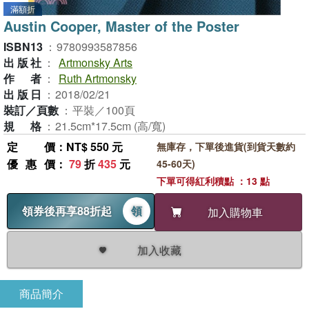
滿額折
Austin Cooper, Master of the Poster
ISBN13
：
9780993587856
出版社
：
Artmonsky Arts
作者
：
Ruth Artmonsky
出版日
：
2018/02/21
裝訂／頁數
：
平裝／100頁
規格
：
21.5cm*17.5cm (高/寬)
定價
：NT$ 550 元
無庫存，下單後進貨(到貨天數約
優惠價
：
79
折
435
元
45-60天)
下單可得紅利積點 ：13 點
領券後再享88折起
領
加入購物車
加入收藏
商品簡介