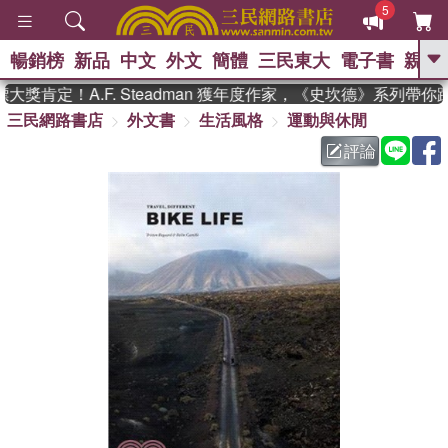
5
暢銷榜
新品
中文
外文
簡體
三民東大
電子書
親子
GO
獎肯定！A.F. Steadman 獲年度作家，《史坎德》系列帶你
三民網路書店
外文書
生活風格
運動與休閒
、
熱搜：
東野圭吾
高希均教授回憶錄
、
、
、
The Odyssey
父親節
如果歷
評論
、
、
史是一群喵
暑期推薦
國際布克
、
、
獎 臺灣漫遊錄
方念華
台灣的李
、
、
登輝時代
數學女孩：黎曼猜想
偉大的迷走神經