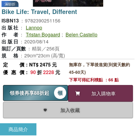
滿額折
Bike Life: Travel, Different
ISBN13
：
9782390251156
出版社
：
Lannoo
作者
：
Tristan Bogaard
;
Belen Castello
出版日
：
2020/08/14
裝訂／頁數
：
精裝／256頁
規格
：
29cm*23cm (高/寬)
定價
：NT$ 2475 元
無庫存，下單後進貨(到貨天數約
優惠價
：
90
折
2228
元
45-60天)
下單可得紅利積點 ：66 點
領券後再享88折起
領
加入購物車
加入收藏
商品簡介