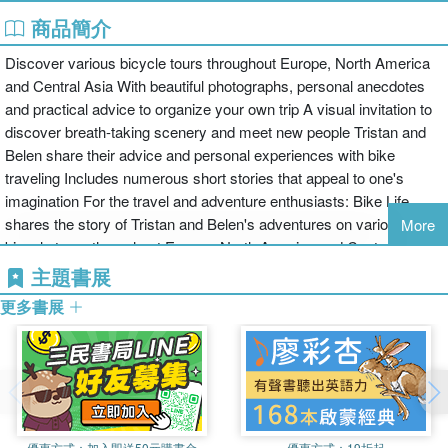
商品簡介
Discover various bicycle tours throughout Europe, North America
and Central Asia With beautiful photographs, personal anecdotes
and practical advice to organize your own trip A visual invitation to
discover breath-taking scenery and meet new people Tristan and
Belen share their advice and personal experiences with bike
traveling Includes numerous short stories that appeal to one's
imagination For the travel and adventure enthusiasts: Bike Life
shares the story of Tristan and Belen's adventures on various
More
bicycle tours throughout Europe, North America and Central Asia.
A book full of beautiful photographs and personal anecdotes,
主題書展
advice, and the many things they learned while being on the road.
更多書展
The book breathes adventure, but also bursts with interesting tips
on how to plan your own bicycle tour, and provides some
recommended routes. The book also provides an answer on the
most commonly asked questions and concerns surrounding this
exciting way of exploring the world, and gives inspiration to go out
and pedal to a new place.
優惠方式：
加入即送50元購書金
優惠方式：
19折起