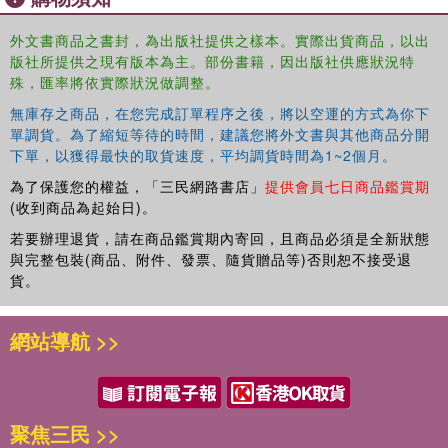
longstanding or fresh commitment to feminism and social
justice.
外文書商品之書封，為出版社提供之樣本。實際出貨商品，以出
版社所提供之現有版本為主。部份書籍，因出版社供應狀況特
殊，匯率將依實際狀況做調整。
無庫存之商品，在您完成訂單程序之後，將以空運的方式為你下
單調貨。為了縮短等待的時間，建議您將外文書與其他商品分開
下單，以獲得最快的取貨速度，平均調貨時間為1~2個月。
為了保護您的權益，「三民網路書店」
提供會員七日商品鑑賞期
(收到商品為起始日)。
若要辦理退貨，請在商品鑑賞期內寄回，且商品必須是全新狀態
與完整包裝(商品、附件、發票、隨貨贈品等)否則恕不接受退
貨。
網站導航 >>
聚焦三民 >>