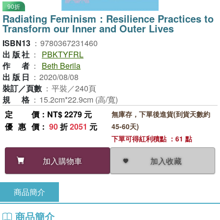
90折
Radiating Feminism：Resilience Practices to
Transform our Inner and Outer Lives
ISBN13
：
9780367231460
出版社
：
PBKTYFRL
作者
：
Beth Berila
出版日
：
2020/08/08
裝訂／頁數
：
平裝／240頁
規格
：
15.2cm*22.9cm (高/寬)
定價
：NT$ 2279 元
無庫存，下單後進貨(到貨天數約
優惠價
：
90
折
2051
元
45-60天)
下單可得紅利積點 ：61 點
加入收藏
加入購物車
商品簡介
商品簡介