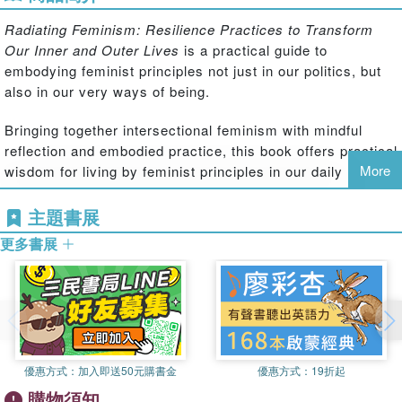
Radiating Feminism: Resilience Practices to Transform
Our Inner and Outer Lives
is a practical guide to
embodying feminist principles not just in our politics, but
also in our very ways of being.
Bringing together intersectional feminism with mindful
reflection and embodied practice, this book offers practical
More
wisdom for living by feminist principles in our daily lives.
Each chapter includes practices and interactive activities
to help navigate common challenges along feminist
主題書展
journeys. The book also draws on wisdom from feminist
更多書展
leaders and contemporary conversations from social
justice movements. Both inspiring and guiding, the book
will provide readers with the skills to cultivate resilience to
face the many barriers to feminist social transformation.
Radiating Feminism
will be of use to students of Gender
優惠方式：
加入即送50元購書金
優惠方式：
19折起
Studies, Social Work, Psychology, Community Health, and
the Social Sciences, as well as anyone with a
購物須知