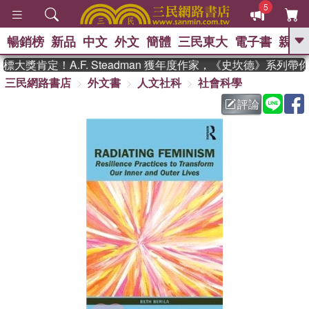
5
暢銷榜
新品
中文
外文
簡體
三民東大
電子書
親子
GO
大獎肯定！A.F. Steadman 獲年度作家，《史坎德》系列帶
三民網路書店
外文書
人文社科
社會科學
、
熱搜：
東野圭吾
高希均教授回憶錄
、
、
、
The Odyssey
父親節
如果歷
評論
、
、
史是一群喵
暑期推薦
國際布克
、
、
獎 臺灣漫遊錄
方念華
台灣的李
、
、
登輝時代
數學女孩：黎曼猜想
偉大的迷走神經