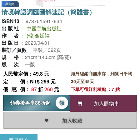
滿額折
情境韓語詞匯圖解速記（簡體書）
ISBN13
：
9787515917634
出版社
：
中國宇航出版社
作者
：
(韓)金廷禧
出版日
：
2020/04/01
裝訂／頁數
：
平裝／392頁
規格
：
21cm*14.5cm (高/寬)
版次
：
一版
人民幣定價：49.8 元
海外經銷商無庫存，到貨日平均
定價
：NT$ 299 元
30天至45天
優惠價
：
87
折
260
元
下單可得紅利積點 ：7 點
領券後再享88折起
領
加入購物車
加入收藏