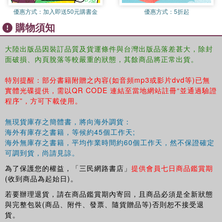
優惠方式：
加入即送50元購書金
優惠方式：
5折起
購物須知
大陸出版品因裝訂品質及貨運條件與台灣出版品落差甚大，除封
面破損、內頁脫落等較嚴重的狀態，其餘商品將正常出貨。
特別提醒：部分書籍附贈之內容(如音頻mp3或影片dvd等)已無
實體光碟提供，需以QR CODE 連結至當地網站註冊“並通過驗證
程序”，方可下載使用。
無現貨庫存之簡體書，將向海外調貨：
海外有庫存之書籍，等候約45個工作天;
海外無庫存之書籍，平均作業時間約60個工作天，然不保證確定
可調到貨，尚請見諒。
為了保護您的權益，「三民網路書店」
提供會員七日商品鑑賞期
(收到商品為起始日)。
若要辦理退貨，請在商品鑑賞期內寄回，且商品必須是全新狀態
與完整包裝(商品、附件、發票、隨貨贈品等)否則恕不接受退
貨。