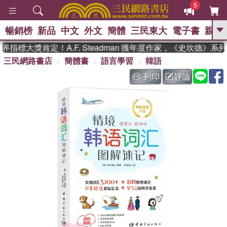
5
暢銷榜
新品
中文
外文
簡體
三民東大
電子書
親子
GO
指標大獎肯定！A.F. Steadman 獲年度作家，《史坎德》系
三民網路書店
簡體書
語言學習
韓語
、
、
熱搜：
東野圭吾
The Odyssey
、
如果歷史是一群喵
國際布克獎 臺灣
列印
評論
、
、
漫遊錄
方念華
台灣的李登輝時
、
、
代
數學女孩：黎曼猜想
偉大的
迷走神經