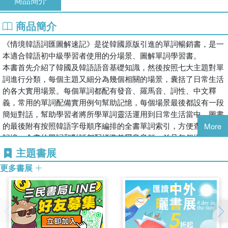
商品簡介
商品簡介
《情境韓語詞匯圖解速記》是從韓國原版引進的單詞暢銷書，是一
本適合韓語初中級學習者使用的分場景、圖解單詞學習書。
本書首先介紹了韓國及韓語語音基礎知識，然後按照七大主題對單
詞進行分類，每個主題又細分為幾個相關的場景，囊括了日常生活
的各大實用場景。每個單詞都配有發音、羅馬音、詞性、中文釋
義，常用的單詞配備實用例句幫助記憶，每個場景最後都設有一段
簡短對話，幫助學習者將所學單詞靈活運用到日常生活當中。圖書
的最後附有按照韓語字母順序編排的全書單詞索引，方便查找學習
More
記憶。全書的單詞和對話都配標準首爾音音頻，並且每個場景都設
置了二維碼，方便隨掃隨聽。
主題書展
本書配有1000余幅韓式可愛插圖，通過圖像幫助讀者聯想記憶，單
更多書展
詞記憶起來有趣不無聊！