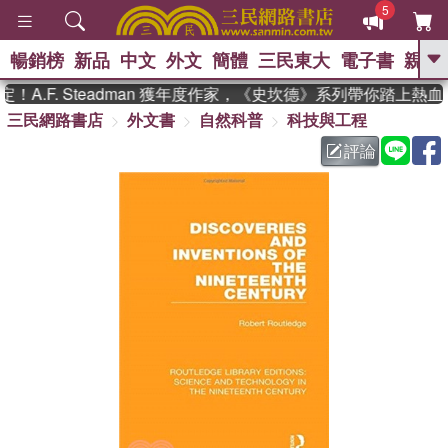
5
暢銷榜
新品
中文
外文
簡體
三民東大
電子書
親子
GO
A.F. Steadman 獲年度作家，《史坎德》系列帶你踏上熱血
三民網路書店
外文書
自然科普
科技與工程
、
熱搜：
東野圭吾
高希均教授回憶錄
、
、
、
The Odyssey
父親節
如果歷
評論
、
、
史是一群喵
暑期推薦
國際布克
、
、
獎 臺灣漫遊錄
方念華
台灣的李
、
、
登輝時代
數學女孩：黎曼猜想
偉大的迷走神經