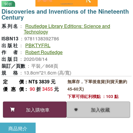
90折
Discoveries and Inventions of the Nineteenth
Century
系列名
：
Routledge Library Editions: Science and
Technology
ISBN13
：
9781138392786
出版社
：
PBKTYFRL
作者
：
Robert Routledge
出版日
：
2020/08/14
裝訂／頁數
：
平裝／868頁
規格
：
13.8cm*21.6cm (高/寬)
定價
：NT$ 3839 元
無庫存，下單後進貨(到貨天數約
優惠價
：
90
折
3455
元
45-60天)
下單可得紅利積點 ：103 點
加入收藏
加入購物車
商品簡介