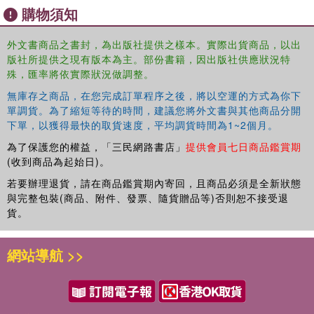
購物須知
外文書商品之書封，為出版社提供之樣本。實際出貨商品，以出
版社所提供之現有版本為主。部份書籍，因出版社供應狀況特
殊，匯率將依實際狀況做調整。
無庫存之商品，在您完成訂單程序之後，將以空運的方式為你下
單調貨。為了縮短等待的時間，建議您將外文書與其他商品分開
下單，以獲得最快的取貨速度，平均調貨時間為1~2個月。
為了保護您的權益，「三民網路書店」
提供會員七日商品鑑賞期
(收到商品為起始日)。
若要辦理退貨，請在商品鑑賞期內寄回，且商品必須是全新狀態
與完整包裝(商品、附件、發票、隨貨贈品等)否則恕不接受退
貨。
網站導航 >>