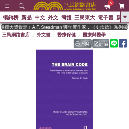
5
暢銷榜
新品
中文
外文
簡體
三民東大
電子書
親子
GO
標大獎肯定！A.F. Steadman 獲年度作家，《史坎德》系列
三民網路書店
外文書
醫療保健
醫療與醫學
、
、
熱搜：
東野圭吾
The Odyssey
、
、
父親節
如果歷史是一群喵
暑期
列印
評論
、
、
推薦
國際布克獎 臺灣漫遊錄
方
、
、
念華
台灣的李登輝時代
數學女
、
孩：黎曼猜想
偉大的迷走神經