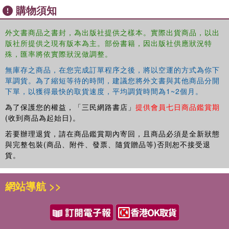
購物須知
The Brain Code
demonstrates how popular topics within
psychology at the time, such as laterality, hemisphere
外文書商品之書封，為出版社提供之樣本。實際出貨商品，以出
differences and the psychology of left and right, are
版社所提供之現有版本為主。部份書籍，因出版社供應狀況特
central to further progress in understanding the human
殊，匯率將依實際狀況做調整。
brain. This book provides stimulating reading for students
無庫存之商品，在您完成訂單程序之後，將以空運的方式為你下
of psychology, artificial intelligence and neurophysiology,
單調貨。為了縮短等待的時間，建議您將外文書與其他商品分開
as well as anyone interested in the broader question of
下單，以獲得最快的取貨速度，平均調貨時間為1~2個月。
how the brain works.
為了保護您的權益，「三民網路書店」
提供會員七日商品鑑賞期
(收到商品為起始日)。
若要辦理退貨，請在商品鑑賞期內寄回，且商品必須是全新狀態
與完整包裝(商品、附件、發票、隨貨贈品等)否則恕不接受退
貨。
網站導航 >>