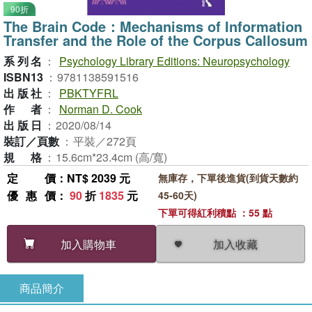
90折
The Brain Code：Mechanisms of Information
Transfer and the Role of the Corpus Callosum
系列名
：
Psychology Library Editions: Neuropsychology
ISBN13
：
9781138591516
出版社
：
PBKTYFRL
作者
：
Norman D. Cook
出版日
：
2020/08/14
裝訂／頁數
：
平裝／272頁
規格
：
15.6cm*23.4cm (高/寬)
定價
：NT$ 2039 元
無庫存，下單後進貨(到貨天數約
優惠價
：
90
折
1835
元
45-60天)
下單可得紅利積點 ：55 點
加入收藏
加入購物車
商品簡介