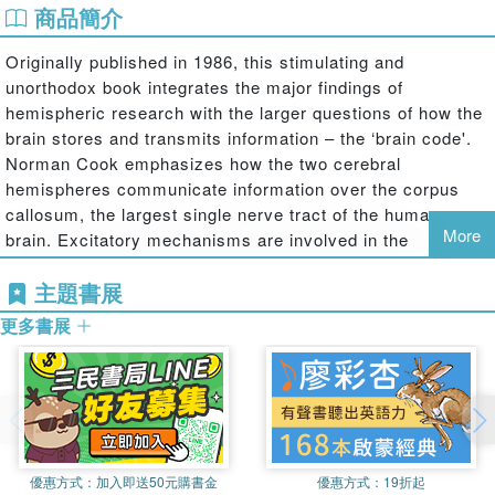
商品簡介
Originally published in 1986, this stimulating and
unorthodox book integrates the major findings of
hemispheric research with the larger questions of how the
brain stores and transmits information – the ‘brain code'.
Norman Cook emphasizes how the two cerebral
hemispheres communicate information over the corpus
callosum, the largest single nerve tract of the human
More
brain. Excitatory mechanisms are involved in the
duplication of information between the hemispheres; in
主題書展
contrast, inhibitory mechanisms are implicated in the
production of hemispheric asymmetries and, crucially, in
更多書展
high-level cognitive phenomena such as the right
hemisphere's role in providing the ‘context' within which
left hemispheric verbal information is placed. These
callosal mechanisms of information transfer are not only
fundamental to the brain code; they are the simplest and
most easily demonstrated ways in which the neocortex
優惠方式：
加入即送50元購書金
優惠方式：
19折起
‘talks to itself'.