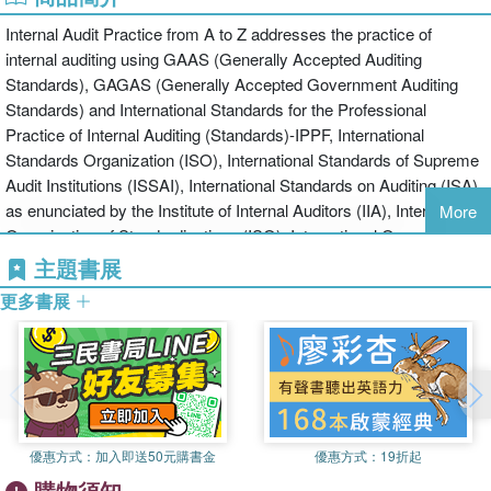
Internal Audit Practice from A to Z addresses the practice of
internal auditing using GAAS (Generally Accepted Auditing
Standards), GAGAS (Generally Accepted Government Auditing
Standards) and International Standards for the Professional
Practice of Internal Auditing (Standards)-IPPF, International
Standards Organization (ISO), International Standards of Supreme
Audit Institutions (ISSAI), International Standards on Auditing (ISA)
as enunciated by the Institute of Internal Auditors (IIA), International
More
Organization of Standardizations (ISO), International Organization
of Supreme Audit Institutions (INTOSAI), Government
主題書展
Accountability Office (GAO) & International Federation of
更多書展
Accountants (IFAC). Unique in that it is primarily written to guide
internal auditors in the process and procedures necessary to carry
out professionally accepted internal audit functions, the book
includes everything necessary to start, complete, and evaluate an
internal audit practice, simplifying the task for even non-
professionals. Internal Audit Practice from A to Z features A rich
優惠方式：
加入即送50元購書金
優惠方式：
19折起
array of forms, figures, tables, and reports, making it a practical,
購物須知
hands-on bookProvides comprehensive content that contains all