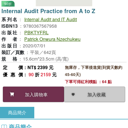
90折
Internal Audit Practice from A to Z
系列名
：
Internal Audit and IT Audit
ISBN13
：
9780367567958
出版社
：
PBKTYFRL
作者
：
Patrick Onwura Nzechukwu
出版日
：
2020/07/01
裝訂／頁數
：
平裝／642頁
規格
：
15.6cm*23.5cm (高/寬)
定價
：NT$ 2399 元
無庫存，下單後進貨(到貨天數約
優惠價
：
90
折
2159
元
45-60天)
下單可得紅利積點 ：64 點
加入收藏
加入購物車
商品簡介
商品簡介