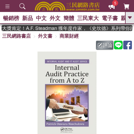
5
暢銷榜
新品
中文
外文
簡體
三民東大
電子書
親子
GO
獎肯定！A.F. Steadman 獲年度作家，《史坎德》系列帶你
三民網路書店
外文書
商業財經
、
熱搜：
東野圭吾
高希均教授回憶錄
、
、
、
The Odyssey
父親節
如果歷
評論
、
、
史是一群喵
暑期推薦
國際布克
、
、
獎 臺灣漫遊錄
方念華
台灣的李
、
、
登輝時代
數學女孩：黎曼猜想
偉大的迷走神經