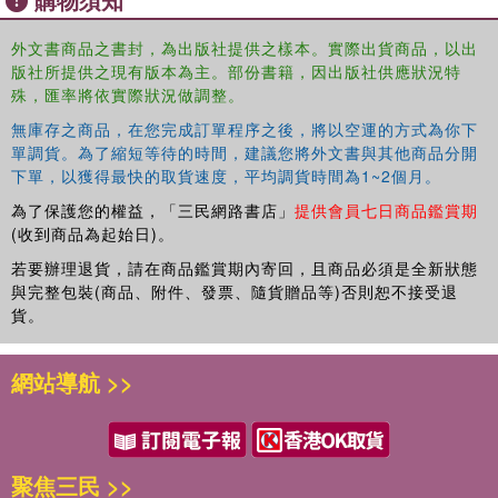
the practical guidance necessary to start, complete, and evaluate
an internal audit practiceDetails on how to ensure quality on internal
外文書商品之書封，為出版社提供之樣本。實際出貨商品，以出
版社所提供之現有版本為主。部份書籍，因出版社供應狀況特
audit function through peer reviewCurrent international standards
殊，匯率將依實際狀況做調整。
for the professional practice of internal auditing and other relevant
standards for referenceChecklists for all practice procedures as
無庫存之商品，在您完成訂單程序之後，將以空運的方式為你下
well as a checklist of the internal control of virtually all aspects of
單調貨。為了縮短等待的時間，建議您將外文書與其他商品分開
business functionA blend of professional practice with theory.
下單，以獲得最快的取貨速度，平均調貨時間為1~2個月。
為了保護您的權益，「三民網路書店」
提供會員七日商品鑑賞期
Internal Audit Practice from A to Z is comprehensively rich, global
(收到商品為起始日)。
reference is a must for public, private, NGOs, institutions-every
若要辦理退貨，請在商品鑑賞期內寄回，且商品必須是全新狀態
organization.
與完整包裝(商品、附件、發票、隨貨贈品等)否則恕不接受退
貨。
網站導航 >>
聚焦三民 >>