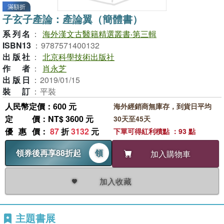
滿額折
子玄子產論：產論翼（簡體書）
系列名
：
海外漢文古醫籍精選叢書‧第三輯
ISBN13
：
9787571400132
出版社
：
北京科學技術出版社
作者
：
肖永芝
出版日
：
2019/01/15
裝訂
：
平裝
人民幣定價：600 元
海外經銷商無庫存，到貨日平均
定價
：NT$ 3600 元
30天至45天
優惠價
：
87
折
3132
元
下單可得紅利積點 ：93 點
領券後再享88折起
領
加入購物車
加入收藏
主題書展