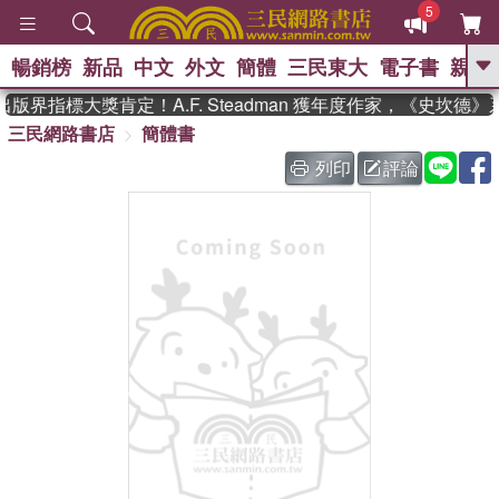
5
暢銷榜
新品
中文
外文
簡體
三民東大
電子書
親子
GO
版界指標大獎肯定！A.F. Steadman 獲年度作家，《史坎德
三民網路書店
簡體書
、
熱搜：
東野圭吾
高希均教授回憶錄
、
、
、
The Odyssey
父親節
如果歷
列印
評論
、
、
史是一群喵
暑期推薦
國際布克
、
、
獎 臺灣漫遊錄
方念華
台灣的李
、
、
登輝時代
數學女孩：黎曼猜想
偉大的迷走神經