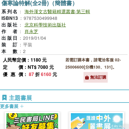
傷寒論特解(全2冊)（簡體書）
系列名
：
海外漢文古醫籍精選叢書‧第三輯
ISBN13
：
9787530499948
出版社
：
北京科學技術出版社
作者
：
肖永芝
出版日
：
2019/01/04
裝訂
：
平裝
本數
：
2
人民幣定價：1180 元
若需訂購本書，請電洽客服 02-
定價
：NT$ 7080 元
25006600[分機130、131]。
優惠價
：
87
折
6160
元
無法訂購
主題書展
更多書展