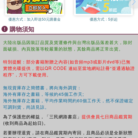
優惠方式：
加入即送50元購書金
優惠方式：
5折起
購物須知
大陸出版品因裝訂品質及貨運條件與台灣出版品落差甚大，除封
面破損、內頁脫落等較嚴重的狀態，其餘商品將正常出貨。
特別提醒：部分書籍附贈之內容(如音頻mp3或影片dvd等)已無
實體光碟提供，需以QR CODE 連結至當地網站註冊“並通過驗證
程序”，方可下載使用。
無現貨庫存之簡體書，將向海外調貨：
海外有庫存之書籍，等候約45個工作天;
海外無庫存之書籍，平均作業時間約60個工作天，然不保證確定
可調到貨，尚請見諒。
為了保護您的權益，「三民網路書店」
提供會員七日商品鑑賞期
(收到商品為起始日)。
若要辦理退貨，請在商品鑑賞期內寄回，且商品必須是全新狀態