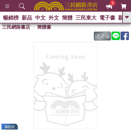
5
暢銷榜
新品
中文
外文
簡體
三民東大
電子書
親子
GO
三民網路書店
簡體書
評論
熱搜：
滿額折