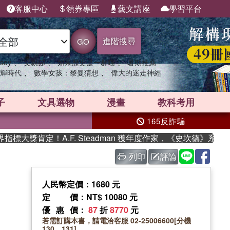
客服中心
領券專區
藝文講座
學習平台
進階搜尋
GO
、
、
、
sey
父親節
如果歷史是一群喵
暑期推薦
、
、
輝時代
數學女孩：黎曼猜想
偉大的迷走神經
子
文具選物
漫畫
教科考用
165反詐騙
大獎肯定！A.F. Steadman 獲年度作家，《史坎德》系列帶
列印
評論
人民幣定價：1680 元
定價
：NT$ 10080 元
優惠價
：
87
折
8770
元
若需訂購本書，請電洽客服 02-25006600[分機
130、131]。