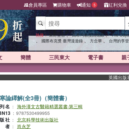
會員專區
購物車
通知
紅利兌換
5
、
、
熱搜：
東野圭吾
高希均教授回憶錄
The Odys
、
、
、
國際布克獎 臺灣漫遊錄
方念華
台灣的李登
文
簡體
三民東大
電子書
親
英國出版界指標
寒論繹解(全3冊)（簡體書）
列名
：
海外漢文古醫籍精選叢書‧第三輯
BN13
：
9787530499955
版社
：
北京科學技術出版社
作者
：
肖永芝