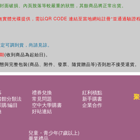
封面破損、內頁脫落等較嚴重的狀態，其餘商品將正常出貨。
無實體光碟提供，需以QR CODE 連結至當地網站註冊“並通過驗證
確定可調到貨，尚請見諒。
期
(收到商品為起始日)。
態與完整包裝(商品、附件、發票、隨貨贈品等)否則恕不接受退貨。
募
禮券兌換
紅利積點
聚
書館分類法
常見問題
新手購書
購/編目
空中大學購書
企業合作
換
好站連結
兒童・青少年(7歲以上)
畢業禮品