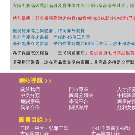
大陸出版品因裝訂品質及貨運條件與台灣出版品落差甚大，除
特別提醒：部分書籍附贈之內容(如音頻mp3或影片dvd等)已
無現貨庫存之簡體書，將向海外調貨：
海外有庫存之書籍，等候約45個工作天;
海外無庫存之書籍，平均作業時間約60個工作天，然不保證
為了保護您的權益，「三民網路書店」
提供會員七日商品鑑賞
若要辦理退貨，請在商品鑑賞期內寄回，且商品必須是全新狀
網站導航 >>
關於我們
門市專區
人才招
中文分類
圖書分類法
中國圖
通關密碼
學習平台
圖書館採
異業合作
閱讀潮評
紅利兌
圖書目錄 >>
三民・東大・弘雅三民
小山丘童書(0-6歲)
古籍圖書目錄
古典圖書目錄