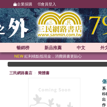
企業採購
會員登入
暢銷榜
新品
推薦
中文
外
NEW
紅利積點抵現金，消費購書更貼心
三民網路書店
簡體書
傷
系
IS
出