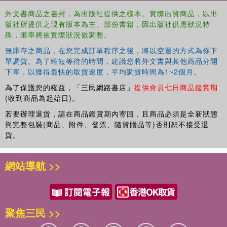
Suzhou, Jiangsu province, and the West Lake Southern
外文書商品之書封，為出版社提供之樣本。實際出貨商品，以出
Scenic Area Master Plan in Hangzhou, Zhejiang province.
版社所提供之現有版本為主。部份書籍，因出版社供應狀況特
This book argues that these forms represent a new stage
殊，匯率將依實際狀況做調整。
in China's history of landscape architecture. The work
無庫存之商品，在您完成訂單程序之後，將以空運的方式為你下
reveals that as a new profession, landscape architecture
單調貨。為了縮短等待的時間，建議您將外文書與其他商品分開
has greatly contributed to China's massive urban
下單，以獲得最快的取貨速度，平均調貨時間為1~2個月。
experiment.
為了保護您的權益，「三民網路書店」
提供會員七日商品鑑賞期
This book is an ideal read for students enrolled in
(收到商品為起始日)。
landscape architecture, architecture, fine arts and urban
若要辦理退貨，請在商品鑑賞期內寄回，且商品必須是全新狀態
planning programs who are engaged in learning the arts
與完整包裝(商品、附件、發票、隨貨贈品等)否則恕不接受退
and international design education.
貨。
網站導航 >>
聚焦三民 >>