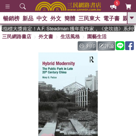
5
暢銷榜
新品
中文
外文
簡體
三民東大
電子書
親子
GO
指標大獎肯定！A.F. Steadman 獲年度作家，《史坎德》系
三民網路書店
外文書
生活風格
園藝生活
、
、
熱搜：
東野圭吾
The Odyssey
、
、
父親節
如果歷史是一群喵
暑期
列印
評論
、
、
推薦
國際布克獎 臺灣漫遊錄
方
、
、
念華
台灣的李登輝時代
數學女
、
孩：黎曼猜想
偉大的迷走神經