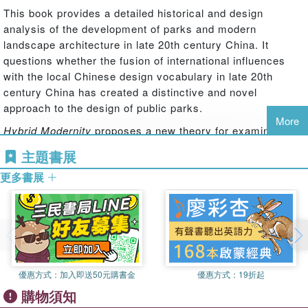
This book provides a detailed historical and design
analysis of the development of parks and modern
landscape architecture in late 20th century China. It
questions whether the fusion of international influences
with the local Chinese design vocabulary in late 20th
century China has created a distinctive and novel
approach to the design of public parks.
More
Hybrid Modernity
proposes a new theory for examining the
design of public parks built in post-Mao China since the
主題書展
reforms and sets the various processes for China's late
更多書展
20th century socio-cultural context. Drawing on
modernization theory, research on China's modernity,
local and global cultural trends, it illustrates through a
range of case studies ways hybrid modernity defines a
new design genre and language for the spatial forms of
parks that emerged in China's secondary cities. Featured
case studies include the Living Water Park in Chengdu,
優惠方式：
加入即送50元購書金
優惠方式：
19折起
Sichuan province, Zhongshan Shipyard Park in
購物須知
Guangdong Province, Jinji Lake Landscape Master Plan in