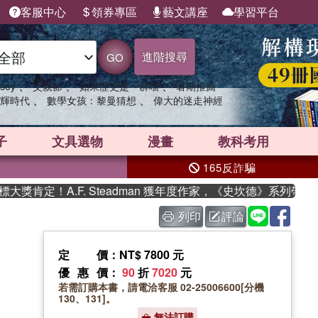
客服中心
領券專區
藝文講座
學習平台
進階搜尋
GO
、
、
、
sey
父親節
如果歷史是一群喵
暑期推薦
、
、
輝時代
數學女孩：黎曼猜想
偉大的迷走神經
子
文具選物
漫畫
教科考用
165反詐騙
肯定！A.F. Steadman 獲年度作家，《史坎德》系列帶你踏
列印
評論
定價
：NT$ 7800 元
優惠價
：
90
折
7020
元
若需訂購本書，請電洽客服 02-25006600[分機
130、131]。
無法訂購