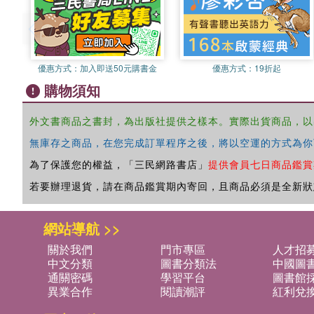
優惠方式：
加入即送50元購書金
優惠方式：
19折起
購物須知
外文書商品之書封，為出版社提供之樣本。實際出貨商品，以
無庫存之商品，在您完成訂單程序之後，將以空運的方式為你
為了保護您的權益，「三民網路書店」
提供會員七日商品鑑賞
若要辦理退貨，請在商品鑑賞期內寄回，且商品必須是全新狀
網站導航 >>
關於我們
門市專區
人才招
中文分類
圖書分類法
中國圖
通關密碼
學習平台
圖書館採
異業合作
閱讀潮評
紅利兌