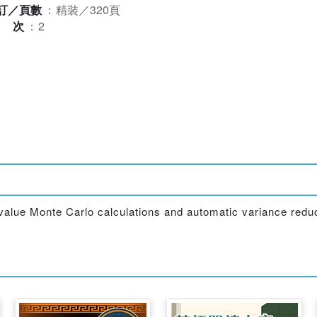
訂／頁數
：
精裝／320頁
版次
：
2
nvalue Monte Carlo calculations and automatic variance redu