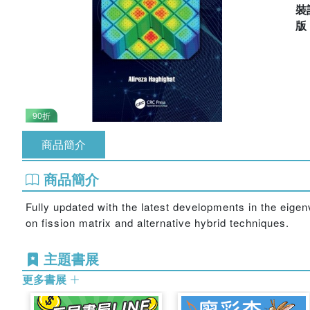
裝
90折
商品簡介
商品簡介
Fully updated with the latest developments in the eige
on fission matrix and alternative hybrid techniques.
主題書展
更多書展