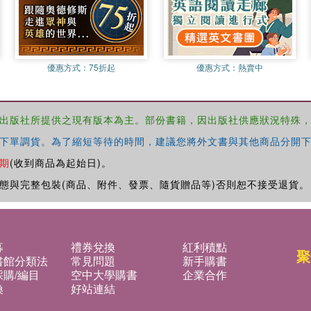
優惠方式：
75折起
優惠方式：
熱賣中
出版社所提供之現有版本為主。部份書籍，因出版社供應狀況特殊
下單調貨。為了縮短等待的時間，建議您將外文書與其他商品分開下
期
(收到商品為起始日)。
態與完整包裝(商品、附件、發票、隨貨贈品等)否則恕不接受退貨。
募
禮券兌換
紅利積點
聚
書館分類法
常見問題
新手購書
購/編目
空中大學購書
企業合作
換
好站連結