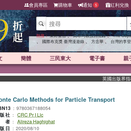
會員專區
購物車
通知
紅利兌換
5
、
、
熱搜：
東野圭吾
高希均教授回憶錄
The Odys
、
、
、
國際布克獎 臺灣漫遊錄
方念華
台灣的李登
文
簡體
三民東大
電子書
親
英國出版界指標大獎
nte Carlo Methods for Particle Transport
BN13
：
9780367188054
版社
：
CRC Pr I Llc
作者
：
Alireza Haghighat
版日
：
2020/08/10