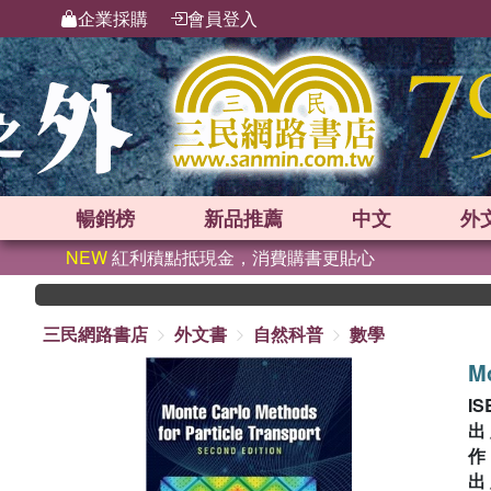
企業採購
會員登入
暢銷榜
新品
推薦
中文
外
NEW
紅利積點抵現金，消費購書更貼心
三民網路書店
外文書
自然科普
數學
Mo
IS
出
出