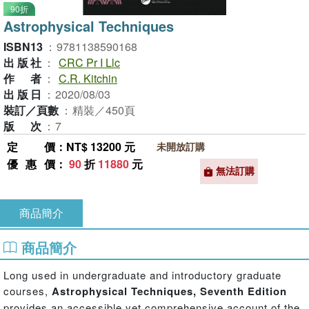
90折
Astrophysical Techniques
ISBN13
：
9781138590168
出版社
：
CRC Pr I Llc
作者
：
C.R. Kitchin
出版日
：
2020/08/03
裝訂／頁數
：
精裝／450頁
版次
：
7
定價
：NT$ 13200 元
未開放訂購
優惠價
：
90
折
11880
元
無法訂購
商品簡介
商品簡介
Long used in undergraduate and introductory graduate
courses,
Astrophysical Techniques, Seventh Edition
provides an accessible yet comprehensive account of the