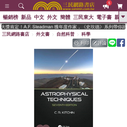
5
暢銷榜
新品
中文
外文
簡體
三民東大
電子書
親子
GO
獎肯定！A.F. Steadman 獲年度作家，《史坎德》系列帶你
三民網路書店
外文書
自然科普
科學
、
、
熱搜：
東野圭吾
The Odyssey
、
、
父親節
如果歷史是一群喵
暑期
列印
評論
、
、
推薦
國際布克獎 臺灣漫遊錄
方
、
、
念華
台灣的李登輝時代
數學女
、
孩：黎曼猜想
偉大的迷走神經