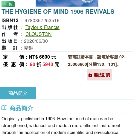
90折
THE HYGIENE OF MIND 1906 REVIVALS
ISBN13
：
9780367253516
出版社
：
Taylor & Francis
作者
：
CLOUSTON
出版日
：
2020/06/30
裝訂
：
精裝
定價
：NT$ 6600 元
若需訂購本書，請電洽客服 02-
優惠價
：
90
折
5940
元
25006600[分機130、131]。
無法訂購
商品簡介
商品簡介
Originally published in 1906. How the mind of man can be
strengthened, widened, and made a more efficient instrument
through the application of modern scientific and physiological