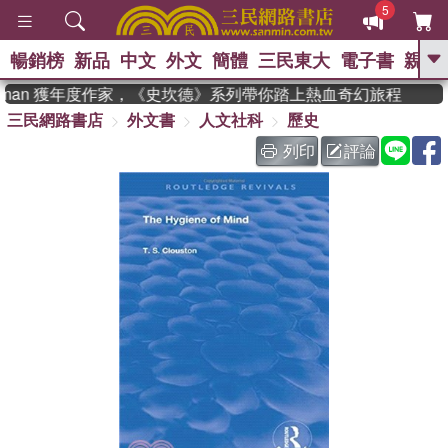
5
暢銷榜
新品
中文
外文
簡體
三民東大
電子書
親子
GO
adman 獲年度作家，《史坎德》系列帶你踏上熱血奇幻旅程
三民網路書店
外文書
人文社科
歷史
、
熱搜：
東野圭吾
高希均教授回憶錄
、
、
、
The Odyssey
父親節
如果歷
列印
評論
、
、
史是一群喵
暑期推薦
國際布克
、
、
獎 臺灣漫遊錄
方念華
台灣的李
、
、
登輝時代
數學女孩：黎曼猜想
偉大的迷走神經