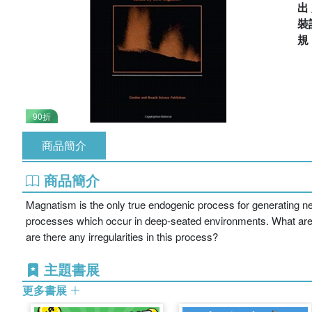
出
裝
90折
商品簡介
商品簡介
Magnatism is the only true endogenic process for generating n
processes which occur in deep-seated environments. What are 
are there any irregularities in this process?
主題書展
更多書展