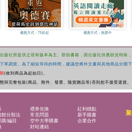
優惠方式：
75折起
優惠方式：
熱賣中
出版社所提供之現有版本為主。部份書籍，因出版社供應狀況特殊
下單調貨。為了縮短等待的時間，建議您將外文書與其他商品分開下
期
(收到商品為起始日)。
態與完整包裝(商品、附件、發票、隨貨贈品等)否則恕不接受退貨。
募
禮券兌換
紅利積點
聚
書館分類法
常見問題
新手購書
購/編目
空中大學購書
企業合作
換
好站連結