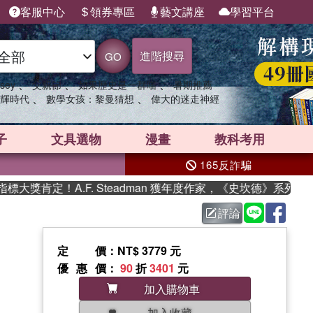
客服中心
領券專區
藝文講座
學習平台
進階搜尋
GO
、
、
、
sey
父親節
如果歷史是一群喵
暑期推薦
、
、
輝時代
數學女孩：黎曼猜想
偉大的迷走神經
子
文具選物
漫畫
教科考用
165反詐騙
獎肯定！A.F. Steadman 獲年度作家，《史坎德》系列帶你
評論
定價
：NT$ 3779 元
優惠價
：
90
折
3401
元
加入購物車
加入收藏