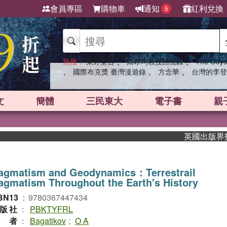
會員專區
購物車
通知
紅利兌換
5
、
、
熱搜：
東野圭吾
高希均教授回憶錄
The Odys
、
、
、
國際布克獎 臺灣漫遊錄
方念華
台灣的李登
文
簡體
三民東大
電子書
親
英國出版界指標大
agmatism and Geodynamics：Terrestrail
gmatism Throughout the Earth's History
BN13
：
9780367447434
版社
：
PBKTYFRL
作者
：
Bagatikov
;
O A