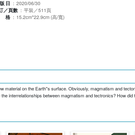
版日
：
2020/06/30
訂／頁數
：
平裝／511頁
規格
：
15.2cm*22.9cm (高/寬)
ew material on the Earth''s surface. Obviously, magmatism and tecton
the interrelationships between magmatism and tectronics? How did t