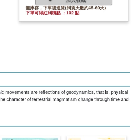
無庫存，下單後進貨(到貨天數約45-60天)
下單可得紅利積點 ：102 點
ic movements are reflections of geodynamics, that is, physical
he character of terrestrial magmatism change through time and