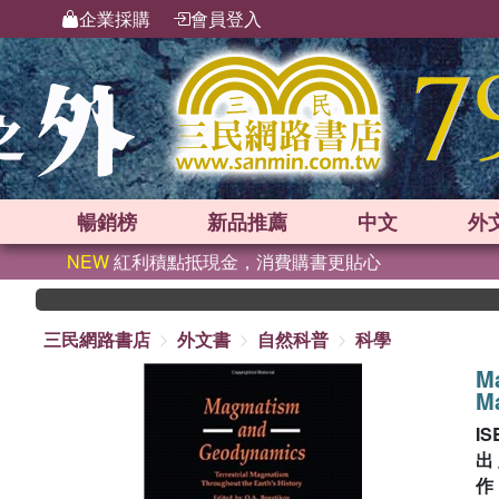
企業採購
會員登入
暢銷榜
新品
推薦
中文
外
NEW
紅利積點抵現金，消費購書更貼心
三民網路書店
外文書
自然科普
科學
M
Ma
IS
出