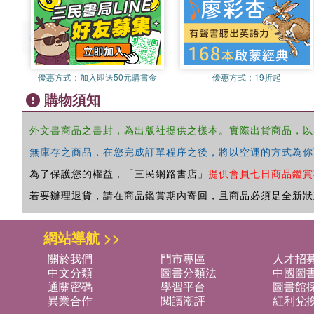
優惠方式：
加入即送50元購書金
優惠方式：
19折起
購物須知
外文書商品之書封，為出版社提供之樣本。實際出貨商品，以
無庫存之商品，在您完成訂單程序之後，將以空運的方式為你
為了保護您的權益，「三民網路書店」
提供會員七日商品鑑賞
若要辦理退貨，請在商品鑑賞期內寄回，且商品必須是全新狀
網站導航 >>
關於我們
門市專區
人才招
中文分類
圖書分類法
中國圖
通關密碼
學習平台
圖書館採
異業合作
閱讀潮評
紅利兌