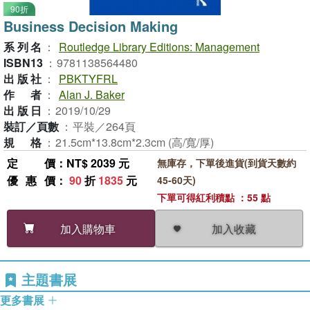
90折
Business Decision Making
系列名
：
Routledge Library Editions: Management
ISBN13
：
9781138564480
出版社
：
PBKTYFRL
作者
：
Alan J. Baker
出版日
：
2019/10/29
裝訂／頁數
：
平裝／264頁
規格
：
21.5cm*13.8cm*2.3cm (高/寬/厚)
定價
：NT$ 2039 元
無庫存，下單後進貨(到貨天數約
優惠價
：
90
折
1835
元
45-60天)
下單可得紅利積點 ：55 點
加入收藏
加入購物車
主題書展
更多書展