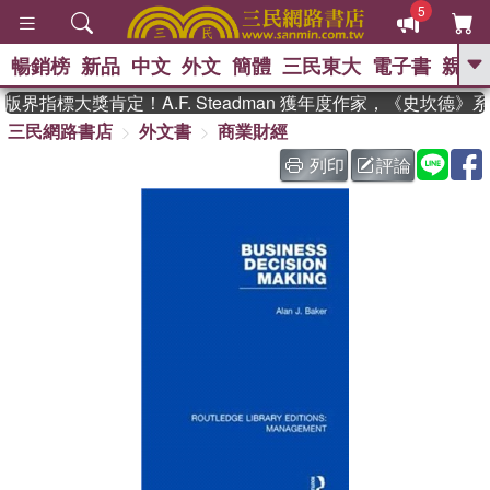
5
暢銷榜
新品
中文
外文
簡體
三民東大
電子書
親子
GO
界指標大獎肯定！A.F. Steadman 獲年度作家，《史坎德
三民網路書店
外文書
商業財經
、
熱搜：
東野圭吾
高希均教授回憶錄
、
、
、
The Odyssey
父親節
如果歷
列印
評論
、
、
史是一群喵
暑期推薦
國際布克
、
、
獎 臺灣漫遊錄
方念華
台灣的李
、
、
登輝時代
數學女孩：黎曼猜想
偉大的迷走神經