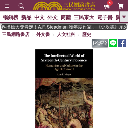
5
暢銷榜
新品
中文
外文
簡體
三民東大
電子書
親子
GO
指標大獎肯定！A.F. Steadman 獲年度作家，《史坎德》系
三民網路書店
外文書
人文社科
歷史
、
熱搜：
東野圭吾
高希均教授回憶錄
、
、
、
The Odyssey
父親節
如果歷
評論
、
、
史是一群喵
暑期推薦
國際布克
、
、
獎 臺灣漫遊錄
方念華
台灣的李
、
、
登輝時代
數學女孩：黎曼猜想
偉大的迷走神經