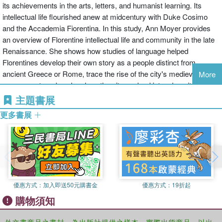
its achievements in the arts, letters, and humanist learning. Its
intellectual life flourished anew at midcentury with Duke Cosimo
and the Accademia Fiorentina. In this study, Ann Moyer provides
an overview of Florentine intellectual life and community in the late
Renaissance. She shows how studies of language helped
Florentines develop their own story as a people distinct from
ancient Greece or Rome, trace the rise of the city's medieval
More
government, and explore how the city evolved into a hospitable
environment for letters and the arts. Studies of Florentine art gave
主題書展
rise to art history, while those devoted to Florentine traditions and
更多書展
customs inspired broader questions about how to think about
cultural change. Demonstrating how the intellectual activity around
language, history, and art related and supported each other,
Moyer's book documents the origins of the modern narrative of the
Renaissance itself.
優惠方式：
加入即送50元購書金
優惠方式：
19折起
購物須知
外文書商品之書封，為出版社提供之樣本。實際出貨商品，以出