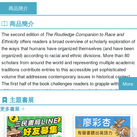
商品簡介
商品簡介
The second edition of
The Routledge Companion to Race and
Ethnicity
offers readers a broad overview of scholarly exploration of
the ways that humans have organized themselves (and have been
organized) according to racial and ethnic divisions. More than 80
scholars from around the world and representing multiple academic
traditions contribute entries to this accessible yet sophisticated
volume that addresses contemporary issues in historical context.
The first half of the book challenges readers to grapple with some
More
of the most controversial aspects of categorization, prejudice and
discrimination through focused chapters ranging from the notion of
主題書展
Whiteness to the supposed biological rationale for racial
更多書展
categorization. The second half is comprised of 70 shorter entries
on specialized concepts, persons and groups that are crucial to
understanding these issues. Taken as a whole, this volume
provides a broad, multi-disciplinary and global overview of issues