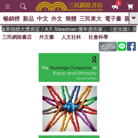
5
暢銷榜
新品
中文
外文
簡體
三民東大
電子書
親子
GO
界指標大獎肯定！A.F. Steadman 獲年度作家，《史坎德》
三民網路書店
外文書
人文社科
社會科學
、
熱搜：
東野圭吾
高希均教授回憶錄
、
、
、
The Odyssey
父親節
如果歷
評論
、
、
史是一群喵
暑期推薦
國際布克
、
、
獎 臺灣漫遊錄
方念華
台灣的李
、
、
登輝時代
數學女孩：黎曼猜想
偉大的迷走神經