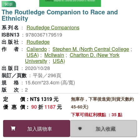
90折
The Routledge Companion to Race and
Ethnicity
系列名
：
Routledge Companions
ISBN13
：
9780367179519
出版社
：
Routledge
作者
：
Caliendo
;
Stephen M. (North Central College
;
USA)
;
McIlwain
;
Charlton D. (New York
University
;
USA)
出版日
：
2020/10/28
裝訂／頁數
：
平裝／296頁
規格
：
15.6cm*23.4cm (高/寬)
版次
：
2
定價
：NT$ 1319 元
無庫存，下單後進貨(到貨天數約
優惠價
：
90
折
1187
元
45-60天)
下單可得紅利積點 ：35 點
加入收藏
加入購物車