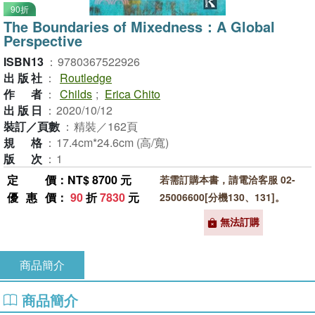
90折
The Boundaries of Mixedness：A Global
Perspective
ISBN13
：
9780367522926
出版社
：
Routledge
作者
：
Childs
;
Erica Chito
出版日
：
2020/10/12
裝訂／頁數
：
精裝／162頁
規格
：
17.4cm*24.6cm (高/寬)
版次
：
1
定價
：NT$ 8700 元
若需訂購本書，請電洽客服 02-
優惠價
：
90
折
7830
元
25006600[分機130、131]。
無法訂購
商品簡介
商品簡介