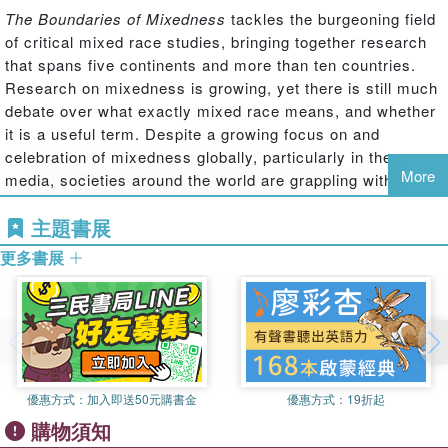
The Boundaries of Mixedness
tackles the burgeoning field
of critical mixed race studies, bringing together research
that spans five continents and more than ten countries.
Research on mixedness is growing, yet there is still much
debate over what exactly mixed race means, and whether
it is a useful term. Despite a growing focus on and
celebration of mixedness globally, particularly in the
More
media, societies around the world are grappling with how
and why crossing socially constructed boundaries of race,
主題書展
ethnicity and other markers of difference matter when
considering those who date, marry, raise families, or
更多書展
navigate their identities across these boundaries. What we
find collectively through the ten studies in this book is that
in every context there is a hierarchy of mixedness, both in
terms of intimacy and identity. This hierarchy of intimacy
renders certain groups as more or less marriable, socially
constructed around race, ethnicity, caste, religion, skin
優惠方式：
加入即送50元購書金
優惠方式：
19折起
color and/or region. Relatedly, there is also a hierarchy of
購物須知
identities where certain races, languages, ethnicities and