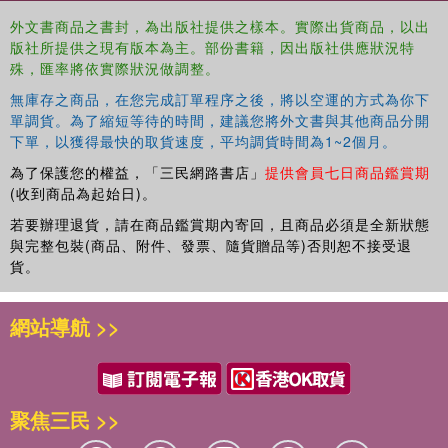
religions are privileged and valued differently. These
外文書商品之書封，為出版社提供之樣本。實際出貨商品，以出
differences emerge out of particular local histories and
版社所提供之現有版本為主。部份書籍，因出版社供應狀況特
contemporary contexts yet there are also global realities
殊，匯率將依實際狀況做調整。
that transcend place and space.
無庫存之商品，在您完成訂單程序之後，將以空運的方式為你下
The Boundaries of Mixedness
is a significant new
單調貨。為了縮短等待的時間，建議您將外文書與其他商品分開
下單，以獲得最快的取貨速度，平均調貨時間為1~2個月。
contribution to mixed race studies for academics,
researchers, and advanced students of Ethnic and Racial
為了保護您的權益，「三民網路書店」
提供會員七日商品鑑賞期
Studies, Sociology, History and Public Policy.
(收到商品為起始日)。
若要辦理退貨，請在商品鑑賞期內寄回，且商品必須是全新狀態
This book was originally published as a special issue of
與完整包裝(商品、附件、發票、隨貨贈品等)否則恕不接受退
the
Journal of Intercultural Studies
.
貨。
網站導航 >>
聚焦三民 >>