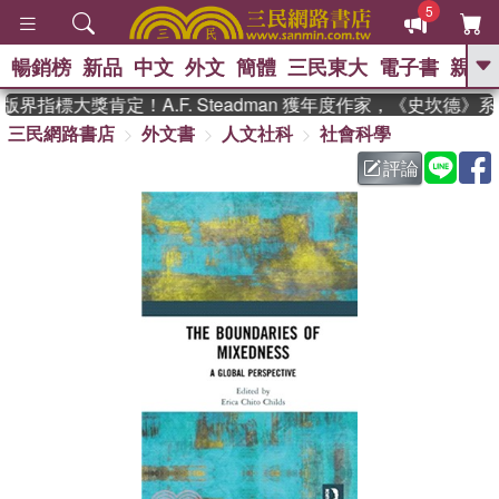
5
暢銷榜
新品
中文
外文
簡體
三民東大
電子書
親子
GO
界指標大獎肯定！A.F. Steadman 獲年度作家，《史坎德》
三民網路書店
外文書
人文社科
社會科學
、
熱搜：
東野圭吾
高希均教授回憶錄
、
、
、
The Odyssey
父親節
如果歷
評論
、
、
史是一群喵
暑期推薦
國際布克
、
、
獎 臺灣漫遊錄
方念華
台灣的李
、
、
登輝時代
數學女孩：黎曼猜想
偉大的迷走神經