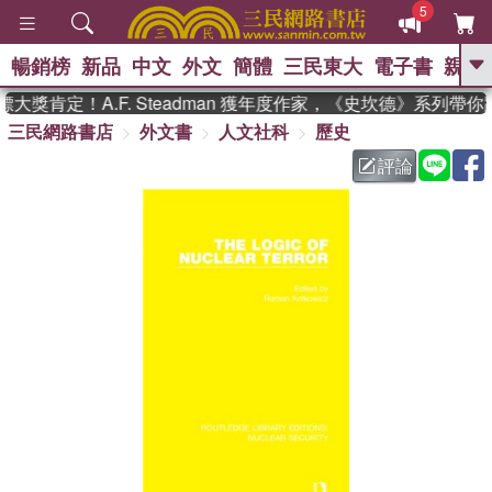
5
暢銷榜
新品
中文
外文
簡體
三民東大
電子書
親子
GO
獎肯定！A.F. Steadman 獲年度作家，《史坎德》系列帶你
三民網路書店
外文書
人文社科
歷史
、
熱搜：
東野圭吾
高希均教授回憶錄
、
、
、
The Odyssey
父親節
如果歷
評論
、
、
史是一群喵
暑期推薦
國際布克
、
、
獎 臺灣漫遊錄
方念華
台灣的李
、
、
登輝時代
數學女孩：黎曼猜想
偉大的迷走神經