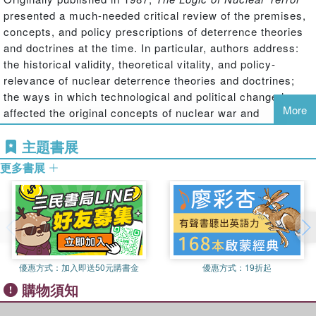
presented a much-needed critical review of the premises,
concepts, and policy prescriptions of deterrence theories
and doctrines at the time. In particular, authors address:
the historical validity, theoretical vitality, and policy-
relevance of nuclear deterrence theories and doctrines;
the ways in which technological and political change have
More
affected the original concepts of nuclear war and
deterrence strategies, and the ways in which such
主題書展
changes have affected policy and doctrine; and realistic
alternative ways of thinking about strategy in the changing
更多書展
context of new military technologies and international
politics.
The outstanding group of international contributors to this
volume include both proponents and critics of current
doctrine. The result is an unusually well-balanced and
unique contribution to our understanding of nuclear
優惠方式：
加入即送50元購書金
優惠方式：
19折起
deterrence theory and practice. As such, it will be of
購物須知
interest to students, policymakers, and teachers of
international relations, defense and foreign policy, US-