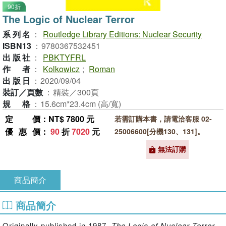
90折
The Logic of Nuclear Terror
系列名
：
Routledge Library Editions: Nuclear Security
ISBN13
：
9780367532451
出版社
：
PBKTYFRL
作者
：
Kolkowicz
;
Roman
出版日
：
2020/09/04
裝訂／頁數
：
精裝／300頁
規格
：
15.6cm*23.4cm (高/寬)
定價
：NT$ 7800 元
若需訂購本書，請電洽客服 02-
優惠價
：
90
折
7020
元
25006600[分機130、131]。
無法訂購
商品簡介
商品簡介
Originally published in 1987,
The Logic of Nuclear Terror