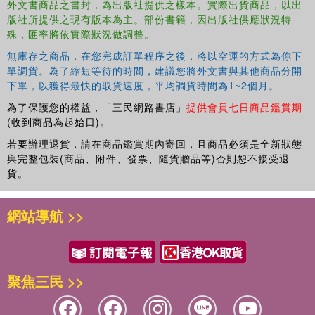
外文書商品之書封，為出版社提供之樣本。實際出貨商品，以出
Soviet relations, and arms control and disarmament.
版社所提供之現有版本為主。部份書籍，因出版社供應狀況特
殊，匯率將依實際狀況做調整。
無庫存之商品，在您完成訂單程序之後，將以空運的方式為你下
單調貨。為了縮短等待的時間，建議您將外文書與其他商品分開
下單，以獲得最快的取貨速度，平均調貨時間為1~2個月。
為了保護您的權益，「三民網路書店」
提供會員七日商品鑑賞期
(收到商品為起始日)。
若要辦理退貨，請在商品鑑賞期內寄回，且商品必須是全新狀態
與完整包裝(商品、附件、發票、隨貨贈品等)否則恕不接受退
貨。
網站導航 >>
聚焦三民 >>