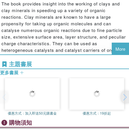
The book provides insight into the working of clays and
clay minerals in speeding up a variety of organic
reactions. Clay minerals are known to have a large
propensity for taking up organic molecules and can
catalyse numerous organic reactions due to fine particle
size, extensive surface area, layer structure, and peculiar
charge characteristics. They can be used as
More
heterogeneous catalysts and catalyst carriers of organic
reactions because they are non-corrosive, easy to
主題書展
separate from the reaction mixture, and reusable. Clays
and clay minerals have an advantage over other solid
更多書展
acids as they are abundant, inexpensive, and non-
polluting.
優惠方式：
加入即送50元購書金
優惠方式：
19折起
購物須知