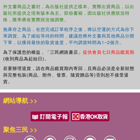
外文書商品之書封，為出版社提供之樣本。實際出貨商品，以出
版社所提供之現有版本為主。部份書籍，因出版社供應狀況特
殊，匯率將依實際狀況做調整。
無庫存之商品，在您完成訂單程序之後，將以空運的方式為你下
單調貨。為了縮短等待的時間，建議您將外文書與其他商品分開
下單，以獲得最快的取貨速度，平均調貨時間為1~2個月。
為了保護您的權益，「三民網路書店」
提供會員七日商品鑑賞期
(收到商品為起始日)。
若要辦理退貨，請在商品鑑賞期內寄回，且商品必須是全新狀態
與完整包裝(商品、附件、發票、隨貨贈品等)否則恕不接受退
貨。
網站導航 >>
聚焦三民 >>