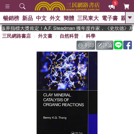
5
暢銷榜
新品
中文
外文
簡體
三民東大
電子書
親子
GO
界指標大獎肯定！A.F. Steadman 獲年度作家，《史坎德》
三民網路書店
外文書
自然科普
科學
、
、
熱搜：
東野圭吾
The Odyssey
、
、
父親節
如果歷史是一群喵
暑期
列印
評論
、
、
推薦
國際布克獎 臺灣漫遊錄
方
、
、
念華
台灣的李登輝時代
數學女
、
孩：黎曼猜想
偉大的迷走神經