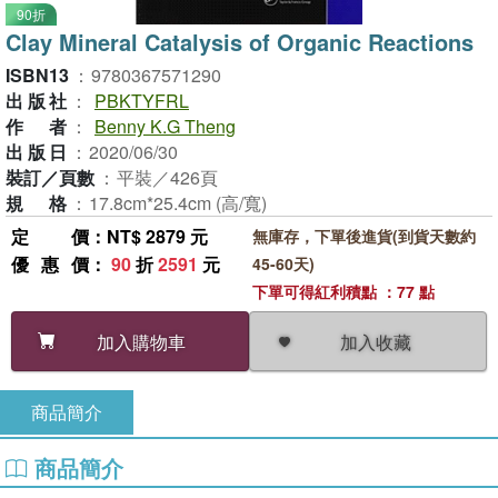
90折
Clay Mineral Catalysis of Organic Reactions
ISBN13
：
9780367571290
出版社
：
PBKTYFRL
作者
：
Benny K.G Theng
出版日
：
2020/06/30
裝訂／頁數
：
平裝／426頁
規格
：
17.8cm*25.4cm (高/寬)
定價
：NT$ 2879 元
無庫存，下單後進貨(到貨天數約
優惠價
：
90
折
2591
元
45-60天)
下單可得紅利積點 ：77 點
加入收藏
加入購物車
商品簡介
商品簡介