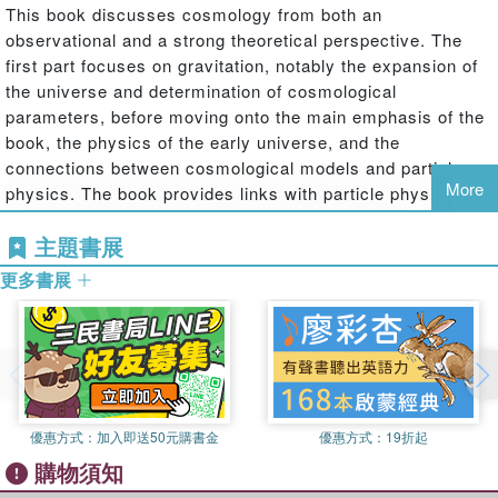
This book discusses cosmology from both an
observational and a strong theoretical perspective. The
first part focuses on gravitation, notably the expansion of
the universe and determination of cosmological
parameters, before moving onto the main emphasis of the
book, the physics of the early universe, and the
connections between cosmological models and particle
More
physics. The book provides links with particle physics and
with investigations of the theories beyond the Standard
主題書展
Model, especially in connection to dark matter and matter-
antimatter asymmetry puzzles.
更多書展
Readers will gain a comprehensive account of cosmology
and the latest observational results, without requiring prior
優惠方式：
加入即送50元購書金
優惠方式：
19折起
knowledge of relativistic theories, making the text ideal for
購物須知
students.