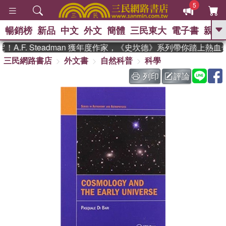
5
暢銷榜
新品
中文
外文
簡體
三民東大
電子書
親子
GO
.F. Steadman 獲年度作家，《史坎德》系列帶你踏上熱血奇
三民網路書店
外文書
自然科普
科學
、
熱搜：
東野圭吾
高希均教授回憶錄
、
、
、
The Odyssey
父親節
如果歷
列印
評論
、
、
史是一群喵
暑期推薦
國際布克
、
、
獎 臺灣漫遊錄
方念華
台灣的李
、
、
登輝時代
數學女孩：黎曼猜想
偉大的迷走神經