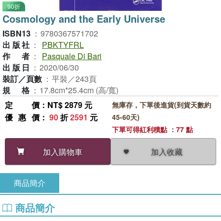
90折
Cosmology and the Early Universe
ISBN13
：
9780367571702
出版社
：
PBKTYFRL
作者
：
Pasquale Di Bari
出版日
：
2020/06/30
裝訂／頁數
：
平裝／243頁
規格
：
17.8cm*25.4cm (高/寬)
定價
：NT$ 2879 元
無庫存，下單後進貨(到貨天數約
優惠價
：
90
折
2591
元
45-60天)
下單可得紅利積點 ：77 點
加入收藏
加入購物車
商品簡介
商品簡介