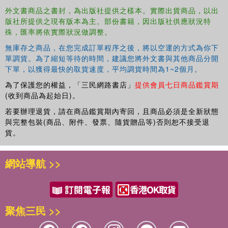
外文書商品之書封，為出版社提供之樣本。實際出貨商品，以出
版社所提供之現有版本為主。部份書籍，因出版社供應狀況特
殊，匯率將依實際狀況做調整。
無庫存之商品，在您完成訂單程序之後，將以空運的方式為你下
Features:
單調貨。為了縮短等待的時間，建議您將外文書與其他商品分開
下單，以獲得最快的取貨速度，平均調貨時間為1~2個月。
為了保護您的權益，「三民網路書店」
提供會員七日商品鑑賞期
(收到商品為起始日)。
若要辦理退貨，請在商品鑑賞期內寄回，且商品必須是全新狀態
與完整包裝(商品、附件、發票、隨貨贈品等)否則恕不接受退
貨。
Provides a self-contained discussion of modern cosmology results
without requiring any prior knowledge of relativistic theories,
網站導航 >>
enabling students to learn the first rudiments needed for a rigorous
comprehension of cosmological concepts
聚焦三民 >>
Contains a timely discussion of the latest cosmological results,
including those from WMAP and the Planck satellite, and discuss