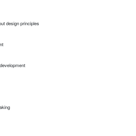
ut design principles
nt
t development
making