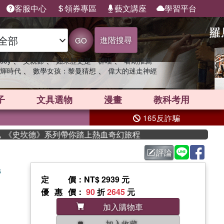
客服中心
領券專區
藝文講座
學習平台
進階搜尋
GO
、
、
、
sey
父親節
如果歷史是一群喵
暑期推薦
、
、
輝時代
數學女孩：黎曼猜想
偉大的迷走神經
子
文具選物
漫畫
教科考用
165反詐騙
《史坎德》系列帶你踏上熱血奇幻旅程
評論
s
定價
：NT$ 2939 元
優惠價
：
90
折
2645
元
加入購物車
加入收藏