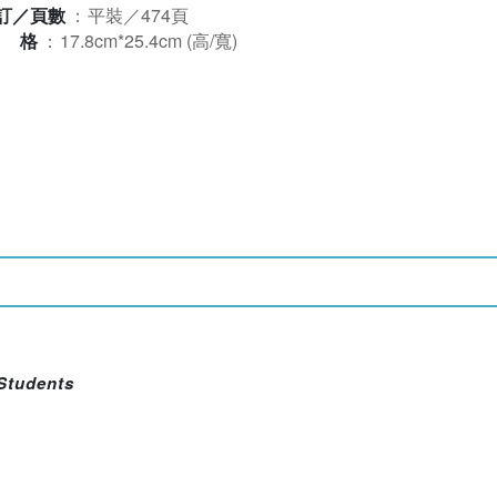
訂／頁數
：
平裝／474頁
規格
：
17.8cm*25.4cm (高/寬)
 Students