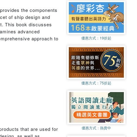
, provides the components
acet of ship design and
ct. This book discusses
 examines advanced
comprehensive approach to
優惠方式：
19折起
優惠方式：
75折起
優惠方式：
熱賣中
roducts that are used for
design, as well as