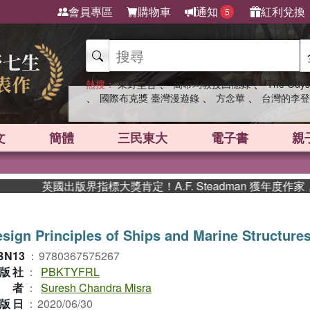
會員專區
購物車
通知
紅利兌換
5
、
、
熱搜：
東野圭吾
高希均教授回憶錄
The Odys
、
、
、
國際布克獎 臺灣漫遊錄
方念華
台灣的李登
文
簡體
三民東大
電子書
親
英國出版界指標大獎肯定！A.F. Steadman 獲年度作家，
sign Principles of Ships and Marine Structure
BN13
：
9780367575267
版社
：
PBKTYFRL
作者
：
Suresh Chandra Misra
版日
：
2020/06/30