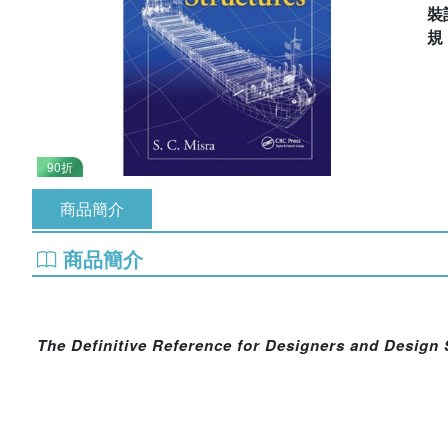
裝
90折
商品簡介
商品簡介
The Definitive Reference for Designers and Design