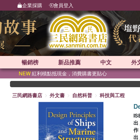
企業採購
會員登入
暢銷榜
新品
推薦
中文
外
NEW
紅利積點抵現金，消費購書更貼心
三民網路書店
外文書
自然科普
科技與工程
De
IS
出
出