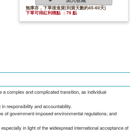
無庫存，下單後進貨(到貨天數約45-60天)
下單可得紅利積點 ：79 點
e a complex and complicated transition, as individual
n responsibility and accountability.
ies of government-imposed environmental regulations; and
specially in light of the widespread international acceptance of