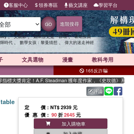
客服中心
領券專區
藝文講座
學習平台
進階搜尋
GO
、
、
、
sey
父親節
如果歷史是一群喵
暑期推薦
、
、
輝時代
數學女孩：黎曼猜想
偉大的迷走神經
子
文具選物
漫畫
教科考用
165反詐騙
大獎肯定！A.F. Steadman 獲年度作家，《史坎德》系列帶
評論
table
定價
：NT$ 2939 元
優惠價
：
90
折
2645
元
加入購物車
加入收藏