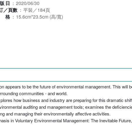
版日
：
2020/06/30
訂／頁數
：
平裝／184頁
規格
：
15.6cm*23.5cm (高/寬)
tion appears to be the future of environmental management. This will b
urrounding communities - and world.
res how business and industry are preparing for this dramatic shift i
nvironmental auditing and management tools; examines the deficienc
and managing their environmentally affective activities.
asis in Voluntary Environmental Management: The Inevitable Future, e