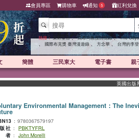
會員專區
購物車
通知
紅利兌換
5
、
、
熱搜：
東野圭吾
高希均教授回憶錄
The Odys
、
、
、
國際布克獎 臺灣漫遊錄
方念華
台灣的李登
文
簡體
三民東大
電子書
親
英國出版界指標
oluntary Environmental Management：The Inevi
ture
BN13
：
9780367579197
版社
：
PBKTYFRL
作者
：
John Morelli