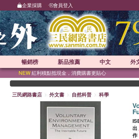
企業採購
會員登入
暢銷榜
新品
推薦
中文
外
NEW
紅利積點抵現金，消費購書更貼心
三民網路書店
外文書
自然科普
科學
V
Fu
IS
出