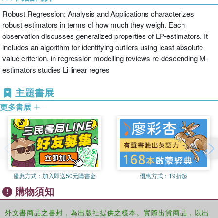
Robust Regression: Analysis and Applications characterizes
robust estimators in terms of how much they weigh. Each
observation discusses generalized properties of LP-estimators. It
includes an algorithm for identifying outliers using least absolute
value criterion, in regression modelling reviews re-descending M-
estimators studies Li linear regres
主題書展
更多書展
優惠方式：
加入即送50元購書金
優惠方式：
19折起
購物須知
外文書商品之書封，為出版社提供之樣本。實際出貨商品，以出