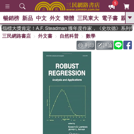
5
暢銷榜
新品
中文
外文
簡體
三民東大
電子書
親子
GO
標大獎肯定！A.F. Steadman 獲年度作家，《史坎德》系
三民網路書店
外文書
自然科普
數學
、
熱搜：
東野圭吾
高希均教授回憶錄
、
、
、
The Odyssey
父親節
如果歷
列印
評論
、
、
史是一群喵
暑期推薦
國際布克
、
、
獎 臺灣漫遊錄
方念華
台灣的李
、
、
登輝時代
數學女孩：黎曼猜想
偉大的迷走神經