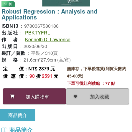
90折
Robust Regression：Analysis and
Applications
ISBN13
：
9780367580186
出版社
：
PBKTYFRL
作者
：
Kenneth D. Lawrence
出版日
：
2020/06/30
裝訂／頁數
：
平裝／310頁
規格
：
21.6cm*27.9cm (高/寬)
定價
：NT$ 2879 元
無庫存，下單後進貨(到貨天數約
優惠價
：
90
折
2591
元
45-60天)
下單可得紅利積點 ：77 點
加入收藏
加入購物車
商品簡介
商品簡介