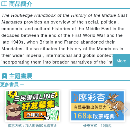
商品簡介
The Routledge Handbook of the History of the Middle East
Mandates
provides an overview of the social, political,
economic, and cultural histories of the Middle East in the
decades between the end of the First World War and the
late 1940s, when Britain and France abandoned their
Mandates. It also situates the history of the Mandates in
their wider imperial, international and global contexts,
More
incorporating them into broader narratives of the interwar
decades. In 27 thematically organised chapters, the
主題書展
volume looks at various aspects of the Mandates such as:
更多書展
The impact of the First World War and the development of a new
state system
優惠方式：
加入即送50元購書金
優惠方式：
19折起