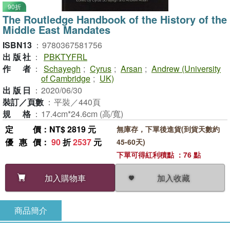
90折
The Routledge Handbook of the History of the
Middle East Mandates
ISBN13
：
9780367581756
出版社
：
PBKTYFRL
作者
：
Schayegh
;
Cyrus
;
Arsan
;
Andrew (University
of Cambridge
;
UK)
出版日
：
2020/06/30
裝訂／頁數
：
平裝／440頁
規格
：
17.4cm*24.6cm (高/寬)
定價
：NT$ 2819 元
無庫存，下單後進貨(到貨天數約
優惠價
：
90
折
2537
元
45-60天)
下單可得紅利積點 ：76 點
加入收藏
加入購物車
商品簡介