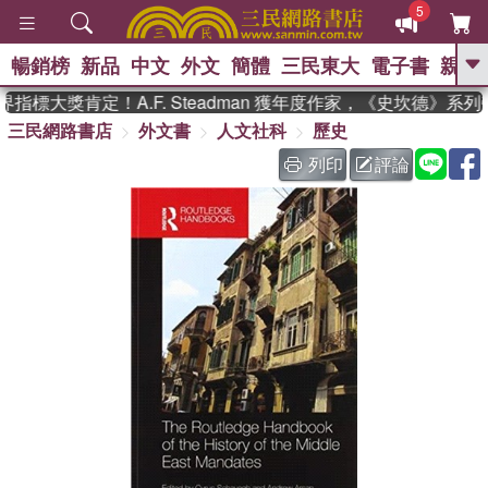
5
暢銷榜
新品
中文
外文
簡體
三民東大
電子書
親子
GO
指標大獎肯定！A.F. Steadman 獲年度作家，《史坎德》系
三民網路書店
外文書
人文社科
歷史
、
、
熱搜：
東野圭吾
The Odyssey
、
、
父親節
如果歷史是一群喵
暑期
列印
評論
、
、
推薦
國際布克獎 臺灣漫遊錄
方
、
、
念華
台灣的李登輝時代
數學女
、
孩：黎曼猜想
偉大的迷走神經