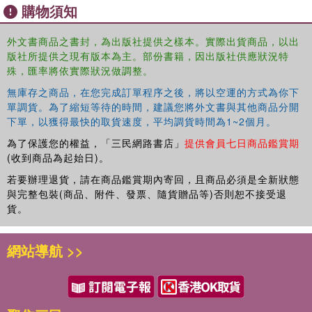
購物須知
The impact of the League of Nations and international governance
外文書商品之書封，為出版社提供之樣本。實際出貨商品，以出
版社所提供之現有版本為主。部份書籍，因出版社供應狀況特
Differing historical perspectives on the impact of the Mandates
殊，匯率將依實際狀況做調整。
system
無庫存之商品，在您完成訂單程序之後，將以空運的方式為你下
單調貨。為了縮短等待的時間，建議您將外文書與其他商品分開
下單，以獲得最快的取貨速度，平均調貨時間為1~2個月。
Techniques and practices of government
為了保護您的權益，「三民網路書店」
提供會員七日商品鑑賞期
(收到商品為起始日)。
The political, social, economic and cultural experiences of the
若要辦理退貨，請在商品鑑賞期內寄回，且商品必須是全新狀態
people living in and connected to the Mandates.
與完整包裝(商品、附件、發票、隨貨贈品等)否則恕不接受退
貨。
This book provides the reader with a guide to both the
網站導航 >>
history of the Middle East Mandates and their complex
relation with the broader structures of imperial and
international life. It will be a valuable resource for all
scholars of this period of Middle Eastern and world