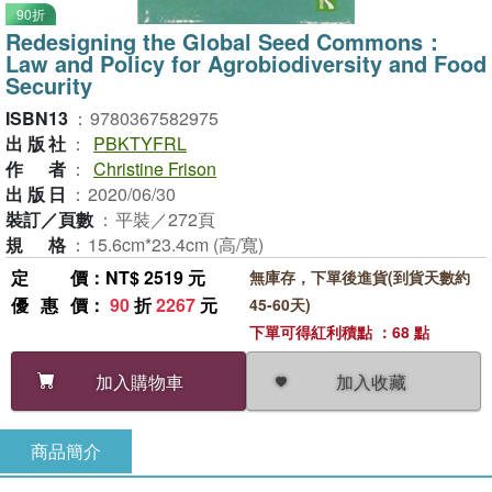
90折
Redesigning the Global Seed Commons：
Law and Policy for Agrobiodiversity and Food
Security
ISBN13
：
9780367582975
出版社
：
PBKTYFRL
作者
：
Christine Frison
出版日
：
2020/06/30
裝訂／頁數
：
平裝／272頁
規格
：
15.6cm*23.4cm (高/寬)
定價
：NT$ 2519 元
無庫存，下單後進貨(到貨天數約
優惠價
：
90
折
2267
元
45-60天)
下單可得紅利積點 ：68 點
加入收藏
加入購物車
商品簡介