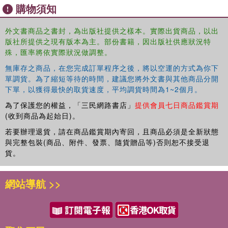
academic debates on agrobiodiversity law and
購物須知
governance, and on food security and food sovereignty, by
analyzing key issues under the Treaty that affect the
外文書商品之書封，為出版社提供之樣本。實際出貨商品，以出
design and implementation of regulatory instruments
版社所提供之現有版本為主。部份書籍，因出版社供應狀況特
managing seeds as a commons. It also examines the
殊，匯率將依實際狀況做調整。
practical, legal, political and economic problems
無庫存之商品，在您完成訂單程序之後，將以空運的方式為你下
encountered in the attempt to implement these obligations
單調貨。為了縮短等待的時間，建議您將外文書與其他商品分開
in contemporary settings. In particular, it considers how to
下單，以獲得最快的取貨速度，平均調貨時間為1~2個月。
improve the Treaty implementation by proposing ways for
為了保護您的權益，「三民網路書店」
提供會員七日商品鑑賞期
Contracting Parties to better reach the Treaty's objectives
(收到商品為起始日)。
taking a holistic view of the human-seed ecosystem.
Following the tenth anniversary of the functioning the
若要辦理退貨，請在商品鑑賞期內寄回，且商品必須是全新狀態
與完整包裝(商品、附件、發票、隨貨贈品等)否則恕不接受退
Treaty's multilateral system of access and benefit-sharing,
貨。
which is currently under review by its Contracting Parties,
this book is well-timed to examine recent developments in
the field and guide the current review process to design a
網站導航 >>
truly Global Seed Commons.