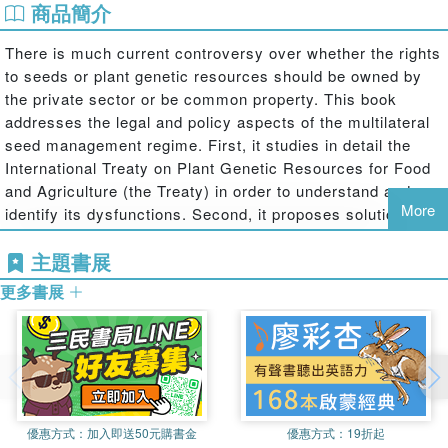
商品簡介
There is much current controversy over whether the rights
to seeds or plant genetic resources should be owned by
the private sector or be common property. This book
addresses the legal and policy aspects of the multilateral
seed management regime. First, it studies in detail the
International Treaty on Plant Genetic Resources for Food
and Agriculture (the Treaty) in order to understand and
More
identify its dysfunctions. Second, it proposes solutions -
using recent developments of the "theory of the commons"
主題書展
- to improve the collective seed management system of
the Treaty, a necessary condition for its member states to
更多書展
reach the overall food security and sustainable agriculture
goals.
Redesigning the Global Seed Commons
provides a
significant contribution to the current political and
優惠方式：
加入即送50元購書金
優惠方式：
19折起