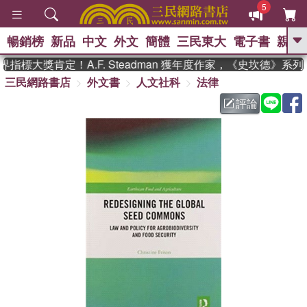
5
暢銷榜
新品
中文
外文
簡體
三民東大
電子書
親子
GO
指標大獎肯定！A.F. Steadman 獲年度作家，《史坎德》系
三民網路書店
外文書
人文社科
法律
、
熱搜：
東野圭吾
高希均教授回憶錄
、
、
、
The Odyssey
父親節
如果歷
評論
、
、
史是一群喵
暑期推薦
國際布克
、
、
獎 臺灣漫遊錄
方念華
台灣的李
、
、
登輝時代
數學女孩：黎曼猜想
偉大的迷走神經