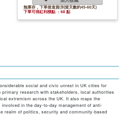
無庫存，下單後進貨(到貨天數約45-60天)
下單可得紅利積點 ：68 點
siderable social and civic unrest in UK cities for
primary research with stakeholders, local authorities
itical extremism across the UK. It also maps the
als involved in the day-to-day management of anti-
he realm of politics, security and community-based