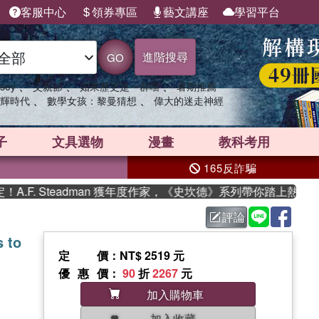
客服中心
領券專區
藝文講座
學習平台
進階搜尋
GO
、
、
、
sey
父親節
如果歷史是一群喵
暑期推薦
、
、
輝時代
數學女孩：黎曼猜想
偉大的迷走神經
子
文具選物
漫畫
教科考用
165反詐騙
F. Steadman 獲年度作家，《史坎德》系列帶你踏上熱血奇幻
評論
s to
定價
：NT$ 2519 元
優惠價
：
90
折
2267
元
加入購物車
加入收藏