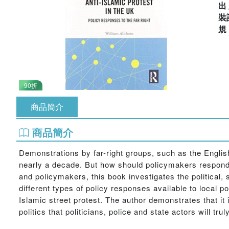
出
裝
90折
商品簡介
商品簡介
Demonstrations by far-right groups, such as the Englis
nearly a decade. But how should policymakers respond t
and policymakers, this book investigates the political, 
different types of policy responses available to local p
Islamic street protest. The author demonstrates that i
politics that politicians, police and state actors will tru