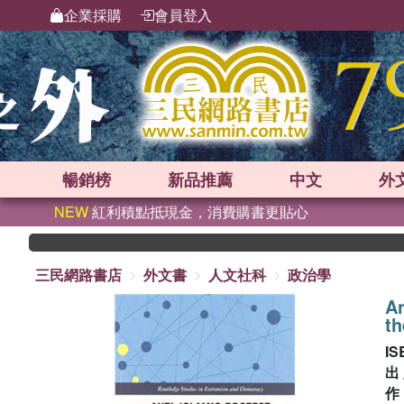
企業採購
會員登入
暢銷榜
新品
推薦
中文
外
NEW
紅利積點抵現金，消費購書更貼心
三民網路書店
外文書
人文社科
政治學
An
th
IS
出