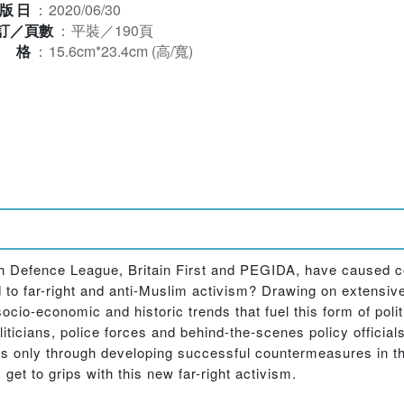
版日
：
2020/06/30
訂／頁數
：
平裝／190頁
規格
：
15.6cm*23.4cm (高/寬)
h Defence League, Britain First and PEGIDA, have caused con
o far-right and anti-Muslim activism? Drawing on extensive 
socio-economic and historic trends that fuel this form of pol
oliticians, police forces and behind-the-scenes policy offici
t is only through developing successful countermeasures in t
ly get to grips with this new far-right activism.