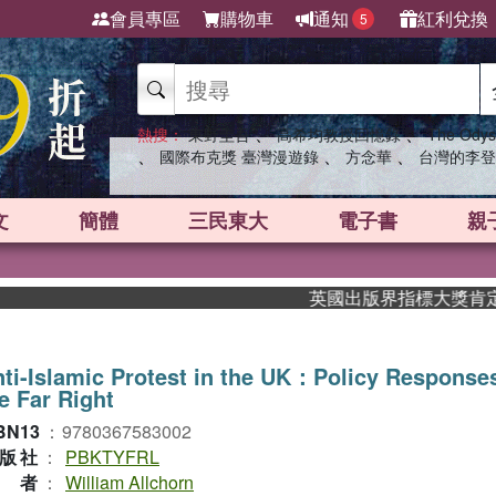
會員專區
購物車
通知
紅利兌換
5
、
、
熱搜：
東野圭吾
高希均教授回憶錄
The Odys
、
、
、
國際布克獎 臺灣漫遊錄
方念華
台灣的李登
文
簡體
三民東大
電子書
親
英國出版界指標大獎肯定！A.
ti-Islamic Protest in the UK：Policy Response
e Far Right
BN13
：
9780367583002
版社
：
PBKTYFRL
作者
：
William Allchorn