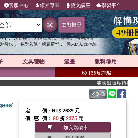
客服中心
領券專區
藝文講座
學習平台
進階搜尋
GO
、
、
、
sey
父親節
如果歷史是一群喵
暑期推薦
、
、
輝時代
數學女孩：黎曼猜想
偉大的迷走神經
子
文具選物
漫畫
教科考用
165反詐騙
英國出版界指標大獎肯定！
評論
gees'
定價
：NT$ 2639 元
優惠價
：
90
折
2375
元
加入購物車
加入收藏