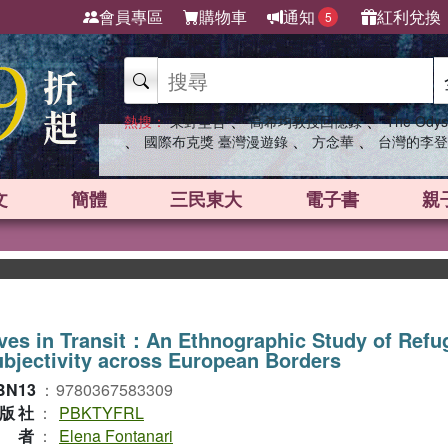
會員專區
購物車
通知
紅利兌換
5
、
、
熱搜：
東野圭吾
高希均教授回憶錄
The Odys
、
、
、
國際布克獎 臺灣漫遊錄
方念華
台灣的李登
文
簡體
三民東大
電子書
親
ves in Transit：An Ethnographic Study of Refu
bjectivity across European Borders
BN13
：
9780367583309
版社
：
PBKTYFRL
作者
：
Elena Fontanari