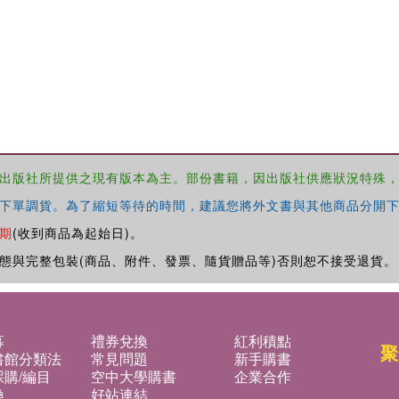
出版社所提供之現有版本為主。部份書籍，因出版社供應狀況特殊
下單調貨。為了縮短等待的時間，建議您將外文書與其他商品分開下
期
(收到商品為起始日)。
態與完整包裝(商品、附件、發票、隨貨贈品等)否則恕不接受退貨。
募
禮券兌換
紅利積點
聚
書館分類法
常見問題
新手購書
購/編目
空中大學購書
企業合作
換
好站連結