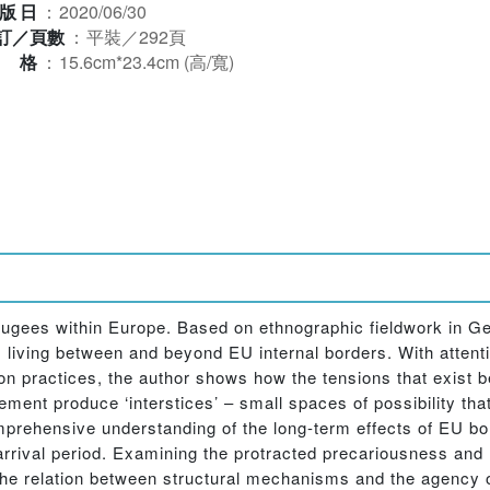
版日
：
2020/06/30
訂／頁數
：
平裝／292頁
規格
：
15.6cm*23.4cm (高/寬)
efugees within Europe. Based on ethnographic fieldwork in Ge
 living between and beyond EU internal borders. With attenti
ion practices, the author shows how the tensions that exist 
ement produce ‘interstices’ – small spaces of possibility tha
omprehensive understanding of the long-term effects of EU bo
-arrival period. Examining the protracted precariousness and 
the relation between structural mechanisms and the agency o