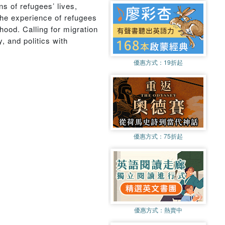
s of refugees’ lives,
 the experience of refugees
hood. Calling for migration
, and politics with
優惠方式：
19折起
優惠方式：
75折起
優惠方式：
熱賣中