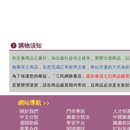
購物須知
外文書商品之書封，為出版社提供之樣本。實際出貨商品，以
無庫存之商品，在您完成訂單程序之後，將以空運的方式為你
為了保護您的權益，「三民網路書店」
提供會員七日商品鑑賞
若要辦理退貨，請在商品鑑賞期內寄回，且商品必須是全新狀
網站導航 >>
關於我們
門市專區
人才招
中文分類
圖書分類法
中國圖
通關密碼
學習平台
圖書館採
異業合作
閱讀潮評
紅利兌