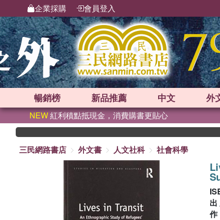
企業採購
會員登入
暢銷榜
新品
推薦
中文
外
NEW
紅利積點抵現金，消費購書更貼心
三民網路書店
外文書
人文社科
社會科學
Li
Su
IS
出