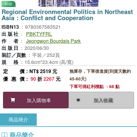
90折
Regional Environmental Politics in Northeast
Asia：Conflict and Cooperation
ISBN13
：
9780367583521
出版社
：
PBKTYFRL
作者
：
Jeongwon Bourdais Park
出版日
：
2020/06/30
裝訂／頁數
：
平裝／252頁
規格
：
15.6cm*23.4cm (高/寬)
定價
：NT$ 2519 元
無庫存，下單後進貨(到貨天數約
優惠價
：
90
折
2267
元
45-60天)
下單可得紅利積點 ：68 點
加入收藏
加入購物車
商品簡介
商品簡介