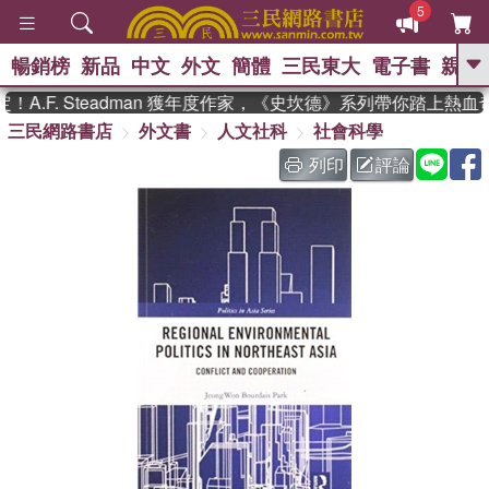
5
暢銷榜
新品
中文
外文
簡體
三民東大
電子書
親子
GO
.F. Steadman 獲年度作家，《史坎德》系列帶你踏上熱血奇
三民網路書店
外文書
人文社科
社會科學
、
、
熱搜：
東野圭吾
The Odyssey
、
、
父親節
如果歷史是一群喵
暑期
列印
評論
、
、
推薦
國際布克獎 臺灣漫遊錄
方
、
、
念華
台灣的李登輝時代
數學女
、
孩：黎曼猜想
偉大的迷走神經