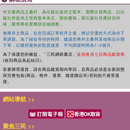
regional economies of China, Japan, and South Korea,
along with Russia, North Korea, and the Republic of
外文書商品之書封，為出版社提供之樣本。實際出貨商品，以出
Mongolia, due to both their geopolitical proximity and their
版社所提供之現有版本為主。部份書籍，因出版社供應狀況特
significance to the region. The author attempts to answer
殊，匯率將依實際狀況做調整。
the questions: "How far has regional environmental
無庫存之商品，在您完成訂單程序之後，將以空運的方式為你下
cooperation progressed in Northeast Asia?"; and "Why are
單調貨。為了縮短等待的時間，建議您將外文書與其他商品分開
Northeast Asian countries reluctant to cooperate further
下單，以獲得最快的取貨速度，平均調貨時間為1~2個月。
on urgent transboundary and regional environmental
為了保護您的權益，「三民網路書店」
提供會員七日商品鑑賞期
issues?"
(收到商品為起始日)。
若要辦理退貨，請在商品鑑賞期內寄回，且商品必須是全新狀態
與完整包裝(商品、附件、發票、隨貨贈品等)否則恕不接受退
貨。
網站導航 >>
聚焦三民 >>