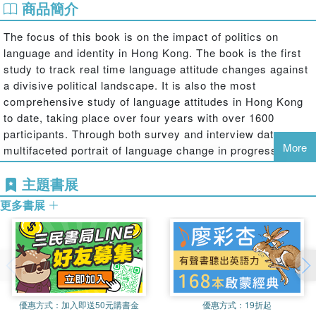
商品簡介
The focus of this book is on the impact of politics on
language and identity in Hong Kong. The book is the first
study to track real time language attitude changes against
a divisive political landscape. It is also the most
comprehensive study of language attitudes in Hong Kong
to date, taking place over four years with over 1600
participants. Through both survey and interview data, a
More
multifaceted portrait of language change in progress is
presented, providing a more nuanced and complex view of
主題書展
language and identity than has previously been presented.
The book examines the status of Hong Kong English in
更多書展
the light of attitudes towards Cantonese, English, and
Putonghua, providing a deeper analysis of the linguistic
complexity of Hong Kong; it can be argued that one cannot
understand attitudes towards Hong Kong English without
fully understanding the status and use of English in Hong
Kong today. The book also presents a complex
優惠方式：
加入即送50元購書金
優惠方式：
19折起
examination of language attitudes in Hong Kong by