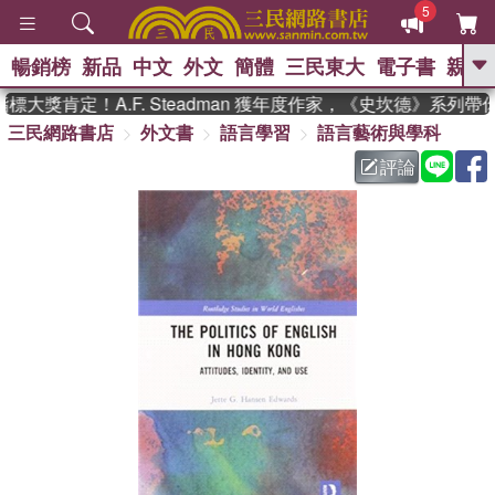
5
暢銷榜
新品
中文
外文
簡體
三民東大
電子書
親子
GO
大獎肯定！A.F. Steadman 獲年度作家，《史坎德》系列帶
三民網路書店
外文書
語言學習
語言藝術與學科
、
熱搜：
東野圭吾
高希均教授回憶錄
、
、
、
The Odyssey
父親節
如果歷
評論
、
、
史是一群喵
暑期推薦
國際布克
、
、
獎 臺灣漫遊錄
方念華
台灣的李
、
、
登輝時代
數學女孩：黎曼猜想
偉大的迷走神經