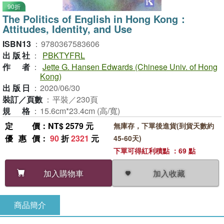
90折
The Politics of English in Hong Kong：
Attitudes, Identity, and Use
ISBN13
：
9780367583606
出版社
：
PBKTYFRL
作者
：
Jette G. Hansen Edwards (Chinese Univ. of Hong
Kong)
出版日
：
2020/06/30
裝訂／頁數
：
平裝／230頁
規格
：
15.6cm*23.4cm (高/寬)
定價
：NT$ 2579 元
無庫存，下單後進貨(到貨天數約
優惠價
：
90
折
2321
元
45-60天)
下單可得紅利積點 ：69 點
加入收藏
加入購物車
商品簡介