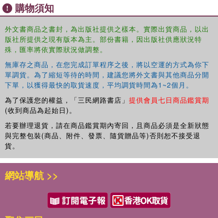
購物須知
focusing not only on the
what
of language attitudes, but
also the question of
for whom
, through an analysis of
外文書商品之書封，為出版社提供之樣本。實際出貨商品，以出
language attitudes by gender, age, identity, and speaking
版社所提供之現有版本為主。部份書籍，因出版社供應狀況特
HKE.
殊，匯率將依實際狀況做調整。
無庫存之商品，在您完成訂單程序之後，將以空運的方式為你下
單調貨。為了縮短等待的時間，建議您將外文書與其他商品分開
下單，以獲得最快的取貨速度，平均調貨時間為1~2個月。
為了保護您的權益，「三民網路書店」
提供會員七日商品鑑賞期
(收到商品為起始日)。
若要辦理退貨，請在商品鑑賞期內寄回，且商品必須是全新狀態
與完整包裝(商品、附件、發票、隨貨贈品等)否則恕不接受退
貨。
網站導航 >>