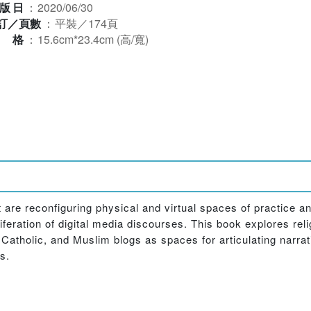
版日
：
2020/06/30
訂／頁數
：
平裝／174頁
規格
：
15.6cm*23.4cm (高/寬)
 are reconfiguring physical and virtual spaces of practice an
feration of digital media discourses. This book explores re
atholic, and Muslim blogs as spaces for articulating narrati
s.