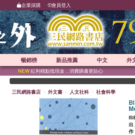
企業採購
會員登入
暢銷榜
新品
推薦
中文
外
NEW
紅利積點抵現金，消費購書更貼心
三民網路書店
外文書
人文社科
社會科學
Bl
Me
IS
出