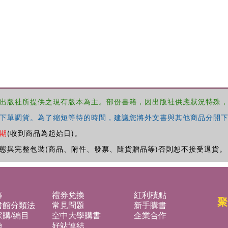
出版社所提供之現有版本為主。部份書籍，因出版社供應狀況特殊
下單調貨。為了縮短等待的時間，建議您將外文書與其他商品分開下
期
(收到商品為起始日)。
態與完整包裝(商品、附件、發票、隨貨贈品等)否則恕不接受退貨。
募
禮券兌換
紅利積點
聚
書館分類法
常見問題
新手購書
購/編目
空中大學購書
企業合作
換
好站連結