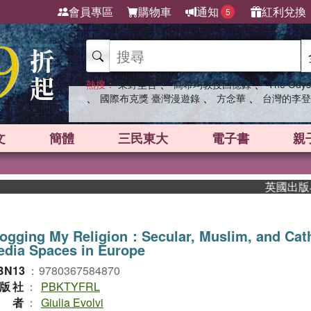
會員專區
購物車
通知
紅利兌換
5
、
、
熱搜：
東野圭吾
高希均教授回憶錄
The Odys
、
、
、
國際布克獎 臺灣漫遊錄
方念華
台灣的李登
文
簡體
三民東大
電子書
親
英國出版界指標
ogging My Religion：Secular, Muslim, and Cat
dia Spaces in Europe
BN13
：
9780367584870
版社
：
PBKTYFRL
作者
：
Giulia Evolvi