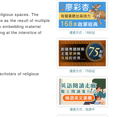
eligious spaces. The
e as the result of multiple
as embedding material
g at the interstice of
優惠方式：
19折起
優惠方式：
75折起
scholars of religious
優惠方式：
熱賣中