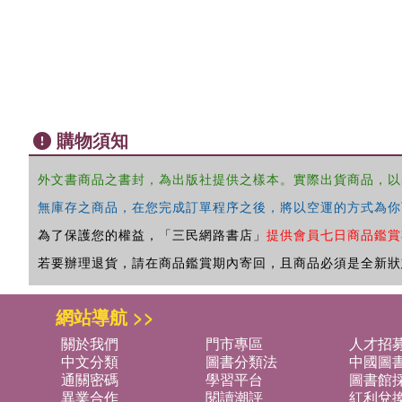
購物須知
外文書商品之書封，為出版社提供之樣本。實際出貨商品，以
無庫存之商品，在您完成訂單程序之後，將以空運的方式為你
為了保護您的權益，「三民網路書店」
提供會員七日商品鑑賞
若要辦理退貨，請在商品鑑賞期內寄回，且商品必須是全新狀
網站導航 >>
關於我們
門市專區
人才招
中文分類
圖書分類法
中國圖
通關密碼
學習平台
圖書館採
異業合作
閱讀潮評
紅利兌