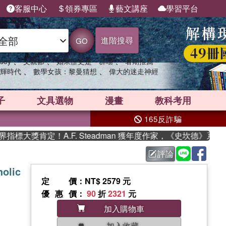
客服中心
領券專區
藝文講座
學習平台
進階搜尋
GO
、
、
、
sey
父親節
如果歷史是一群喵
暑期推薦
、
、
輝時代
數學女孩：黎曼猜想
偉大的迷走神經
子
文具選物
漫畫
教科考用
165反詐騙
大獎肯定！A.F. Steadman 獲年度作家，《史坎德》系列帶
評論
holic
定價
：NT$ 2579 元
優惠價
：
90
折
2321
元
加入購物車
加入收藏