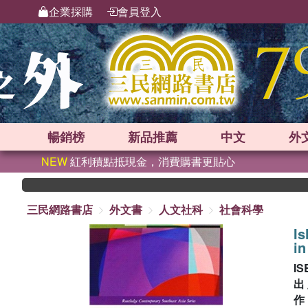
企業採購
會員登入
暢銷榜
新品
推薦
中文
外
NEW
紅利積點抵現金，消費購書更貼心
三民網路書店
外文書
人文社科
社會科學
Is
i
IS
出