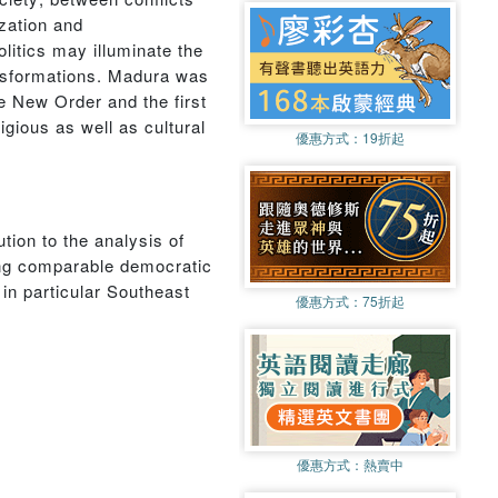
zation and
litics may illuminate the
ansformations. Madura was
e New Order and the first
igious as well as cultural
優惠方式：
19折起
tion to the analysis of
cing comparable democratic
 in particular Southeast
優惠方式：
75折起
優惠方式：
熱賣中