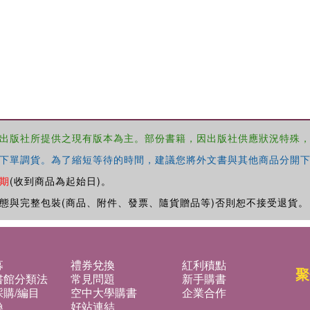
出版社所提供之現有版本為主。部份書籍，因出版社供應狀況特殊
下單調貨。為了縮短等待的時間，建議您將外文書與其他商品分開下
期
(收到商品為起始日)。
態與完整包裝(商品、附件、發票、隨貨贈品等)否則恕不接受退貨。
募
禮券兌換
紅利積點
聚
書館分類法
常見問題
新手購書
購/編目
空中大學購書
企業合作
換
好站連結