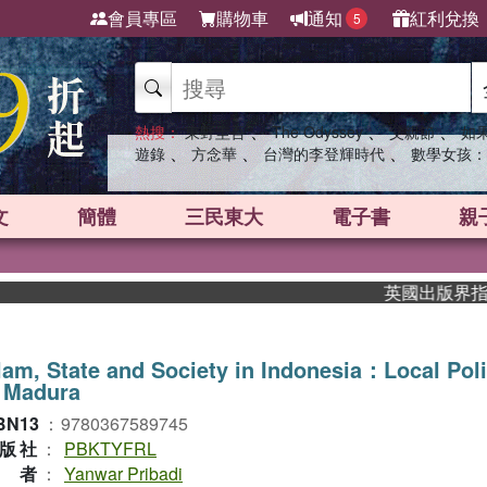
會員專區
購物車
通知
紅利兌換
5
、
、
、
熱搜：
東野圭吾
The Odyssey
父親節
如
、
、
、
遊錄
方念華
台灣的李登輝時代
數學女孩：
文
簡體
三民東大
電子書
親
英國出版界指標大獎
lam, State and Society in Indonesia：Local Poli
n Madura
BN13
：
9780367589745
版社
：
PBKTYFRL
作者
：
Yanwar Pribadi