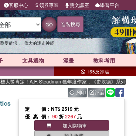
客服中心
領券專區
藝文講座
學習平台
進階搜尋
GO
、
、
果歷史是一群喵
暑期推薦
國際布克獎 臺灣漫
、
黎曼猜想
偉大的迷走神經
子
文具選物
漫畫
教科考用
165反詐騙
肯定！A.F. Steadman 獲年度作家，《史坎德》系列帶你踏
列印
評論
tics
定價
：NT$ 2519 元
優惠價
：
90
折
2267
元
加入購物車
加入收藏