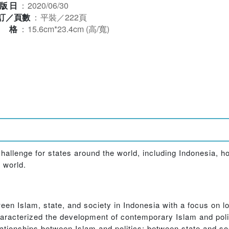
版日
：
2020/06/30
訂／頁數
：
平裝／222頁
規格
：
15.6cm*23.4cm (高/寬)
hallenge for states around the world, including Indonesia, h
 world.
een Islam, state, and society in Indonesia with a focus on loc
haracterized the development of contemporary Islam and pol
ationships between Islam and politics; between state and so