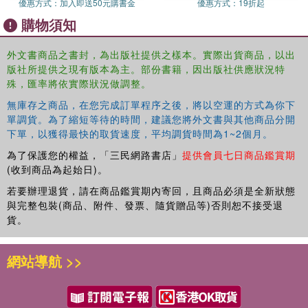
interactions between these within the socio-economic-
優惠方式：
加入即送50元購書金
優惠方式：
19折起
institutional systems we live in. This volume looks at
購物須知
opportunities for rethinking these systems if we moved
away from fossil fuel dependence, while considering the
外文書商品之書封，為出版社提供之樣本。實際出貨商品，以出
status of current mainstream economic thinking around
版社所提供之現有版本為主。部份書籍，因出版社供應狀況特
this subject.
殊，匯率將依實際狀況做調整。
無庫存之商品，在您完成訂單程序之後，將以空運的方式為你下
單調貨。為了縮短等待的時間，建議您將外文書與其他商品分開
下單，以獲得最快的取貨速度，平均調貨時間為1~2個月。
Physical Limits to Economic Growth
為了保護您的權益，「三民網路書店」
提供會員七日商品鑑賞期
provides a genuine interdisciplinary examination of the
(收到商品為起始日)。
physical limits to economic growth. It will be of interest to
both students and academics in various disciplines in the
若要辦理退貨，請在商品鑑賞期內寄回，且商品必須是全新狀態
areas of natural sciences, climate change and economics.
與完整包裝(商品、附件、發票、隨貨贈品等)否則恕不接受退
貨。
網站導航 >>