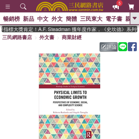
5
暢銷榜
新品
中文
外文
簡體
三民東大
電子書
親子
GO
指標大獎肯定！A.F. Steadman 獲年度作家，《史坎德》系
三民網路書店
外文書
商業財經
、
熱搜：
東野圭吾
高希均教授回憶錄
、
、
、
The Odyssey
父親節
如果歷
評論
、
、
史是一群喵
暑期推薦
國際布克
、
、
獎 臺灣漫遊錄
方念華
台灣的李
、
、
登輝時代
數學女孩：黎曼猜想
偉大的迷走神經