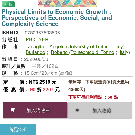
90折
Physical Limits to Economic Growth：
Perspectives of Economic, Social, and
Complexity Science
ISBN13
：
9780367593506
出版社
：
PBKTYFRL
作者
：
Tartaglia
;
Angelo (University of Torino
;
Italy)
;
Burlando
;
Roberto (Politecnico di Torino
;
Italy)
出版日
：
2020/06/30
裝訂／頁數
：
平裝／162頁
規格
：
15.6cm*23.4cm (高/寬)
定價
：NT$ 2519 元
無庫存，下單後進貨(到貨天數約
優惠價
：
90
折
2267
元
45-60天)
下單可得紅利積點 ：68 點
加入收藏
加入購物車
商品簡介