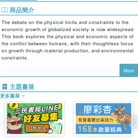
商品簡介
The debate on the physical limits and constraints to the
economic growth of globalized society is now widespread.
This book explores the physical and economic aspects of
the conflict between humans, with their thoughtless focus
on growth through material production, and environmental
constraints.
More
In the context of the looming shortage of material
主題書展
resources and the latest science on climate change,
更多書展
Physical Limits to Economic Growth
offers new insights
which provide a broad and comprehensive picture of the
conflict between humans and environmental constraints.
The authors approach goes beyond the boundaries of
specialized disciplines to explore climate change,
resource depletion, technical innovation and the