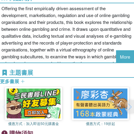
Offering the first empirically driven assessment of the
development, marketisation, regulation and use of online gambling
organisations and their products, this book explores the relationship
between online gambling and crime. It draws upon quantitative and
qualitative data, including textual and visual analyses of e-gambling
advertising and the records of player-protection and standards
organisations, together with a virtual ethnography of online
gambling subcultures, to examine the ways in which gambling and
More
crime have been approached in practice by gamers, regulatory
agencies and online gambling organisations. Building upon
主題書展
contemporary criminological theory, it develops an understanding of
更多書展
online gambling as an arena in which risks and rewards are
carefully constructed and through which players navigate,
employing their own agency to engage with the very real possibility
of victimisation. With attention to the manner in which online
gambling can be a source of criminal activity, not only on the part of
players, but also criminal entrepreneurs and legitimate gambling
優惠方式：
加入即送50元購書金
優惠方式：
19折起
businesses, Online Gambling and Crime discusses developments
購物須知
in criminal law and regulatory frameworks, evaluating past and