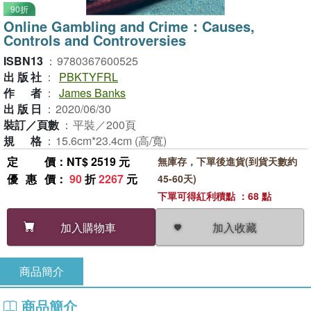
90折
Online Gambling and Crime：Causes,
Controls and Controversies
ISBN13
：
9780367600525
出版社
：
PBKTYFRL
作者
：
James Banks
出版日
：
2020/06/30
裝訂／頁數
：
平裝／200頁
規格
：
15.6cm*23.4cm (高/寬)
定價
：NT$ 2519 元
無庫存，下單後進貨(到貨天數約
優惠價
：
90
折
2267
元
45-60天)
下單可得紅利積點 ：68 點
加入收藏
加入購物車
商品簡介
商品簡介