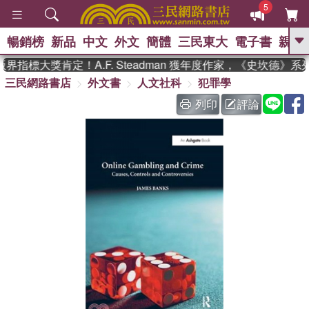
5
暢銷榜
新品
中文
外文
簡體
三民東大
電子書
親子
GO
指標大獎肯定！A.F. Steadman 獲年度作家，《史坎德》
三民網路書店
外文書
人文社科
犯罪學
、
、
熱搜：
東野圭吾
The Odyssey
、
、
父親節
如果歷史是一群喵
暑期
列印
評論
、
、
推薦
國際布克獎 臺灣漫遊錄
方
、
、
念華
台灣的李登輝時代
數學女
、
孩：黎曼猜想
偉大的迷走神經