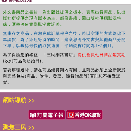
present policy on online gambling. A rich examination of the
prevalence, incidence and experience of a range of criminal
外文書商品之書封，為出版社提供之樣本。實際出貨商品，以出
版社所提供之現有版本為主。部份書籍，因出版社供應狀況特
activities linked to gambling on the Internet, this book will appeal to
殊，匯率將依實際狀況做調整。
scholars and policy makers in the fields of sociology and
criminology, law, the study of culture and subculture, risk, health
無庫存之商品，在您完成訂單程序之後，將以空運的方式為你下
studies and social policy.
單調貨。為了縮短等待的時間，建議您將外文書與其他商品分開
下單，以獲得最快的取貨速度，平均調貨時間為1~2個月。
為了保護您的權益，「三民網路書店」
提供會員七日商品鑑賞期
(收到商品為起始日)。
若要辦理退貨，請在商品鑑賞期內寄回，且商品必須是全新狀態
與完整包裝(商品、附件、發票、隨貨贈品等)否則恕不接受退
貨。
網站導航 >>
聚焦三民 >>