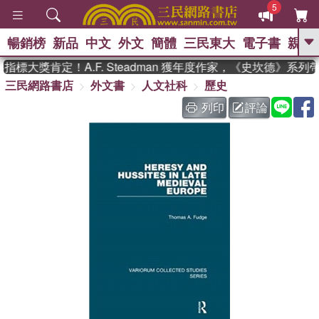
5
暢銷榜
新品
中文
外文
簡體
三民東大
電子書
親子
GO
標大獎肯定！A.F. Steadman 獲年度作家，《史坎德》系列
三民網路書店
外文書
人文社科
歷史
、
、
熱搜：
東野圭吾
The Odyssey
、
、
父親節
如果歷史是一群喵
暑期
列印
評論
、
、
推薦
國際布克獎 臺灣漫遊錄
方
、
、
念華
台灣的李登輝時代
數學女
、
孩：黎曼猜想
偉大的迷走神經