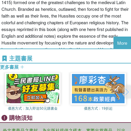
1415) formed one of the greatest challenges to the medieval Latin
Church. Branded as heretics, outlawed, then forced to fight for their
faith as well as their lives, the Hussites occupy one of the most
colorful and challenging chapters of European religious history. The
essays reprinted in this book (along with one here first published in
English and additional notes) explore the essence of the early
Hussite movement by focusing on the nature and development of
More
heresy both as accusation and identity. Heresy and Hussites in
Late Medieval Europe first examines the definition of heresy, and
主題書展
its comparative nature across Europe. It investigates the unique
更多書展
practices of popular religion in local communities, while examining
theology and its unavoidable conflicts. The repressive policy of
crusade and the growth of martyrdom with its inevitable contribution
to the formation of Hussite history is explored. The social
application of religious ideas, its revolutionary outcomes, along with
the intentional use of art in pedagogy and propaganda, situates the
優惠方式：
加入即送50元購書金
優惠方式：
19折起
Czech heretics in the fifteenth century. An examination of leading
購物須知
personalities, together with the eventual and more formal church
administration, rounds out the study of this remarkable era.
外文書商品之書封，為出版社提供之樣本。實際出貨商品，以出