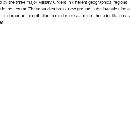
d by the three major Military Orders in different geographical regions
n the Levant. These studies break new ground in the investigation of th
is an important contribution to modern research on these institutions, w
es.