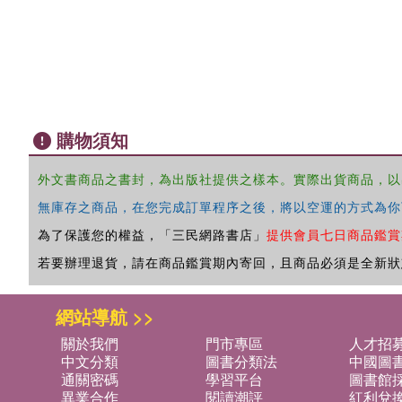
購物須知
外文書商品之書封，為出版社提供之樣本。實際出貨商品，以
無庫存之商品，在您完成訂單程序之後，將以空運的方式為你
為了保護您的權益，「三民網路書店」
提供會員七日商品鑑賞
若要辦理退貨，請在商品鑑賞期內寄回，且商品必須是全新狀
網站導航 >>
關於我們
門市專區
人才招
中文分類
圖書分類法
中國圖
通關密碼
學習平台
圖書館採
異業合作
閱讀潮評
紅利兌