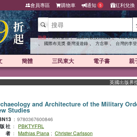
會員專區
購物車
通知
紅利兌換
5
、
、
熱搜：
東野圭吾
高希均教授回憶錄
The Odys
、
、
、
國際布克獎 臺灣漫遊錄
方念華
台灣的李登
文
簡體
三民東大
電子書
親
英國出版界指標大獎
chaeology and Architecture of the Military Or
ew Studies
BN13
：
9780367600846
版社
：
PBKTYFRL
作者
：
Mathias Piana
;
Christer Carlsson