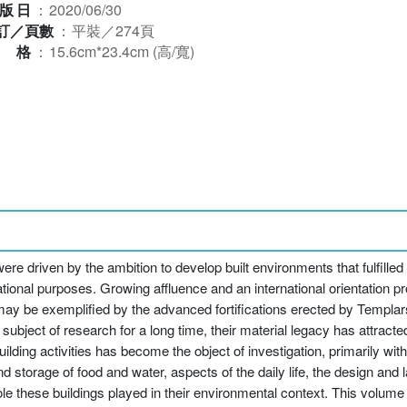
版日
：
2020/06/30
訂／頁數
：
平裝／274頁
規格
：
15.6cm*23.4cm (高/寬)
ere driven by the ambition to develop built environments that fulfille
tational purposes. Growing affluence and an international orientation p
 may be exemplified by the advanced fortifications erected by Templar
subject of research for a long time, their material legacy has attracted
ilding activities has become the object of investigation, primarily wit
nd storage of food and water, aspects of the daily life, the design an
ole these buildings played in their environmental context. This volume 