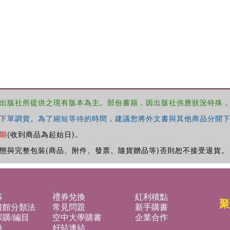
出版社所提供之現有版本為主。部份書籍，因出版社供應狀況特殊
下單調貨。為了縮短等待的時間，建議您將外文書與其他商品分開下
期
(收到商品為起始日)。
態與完整包裝(商品、附件、發票、隨貨贈品等)否則恕不接受退貨。
募
禮券兌換
紅利積點
聚
書館分類法
常見問題
新手購書
購/編目
空中大學購書
企業合作
換
好站連結