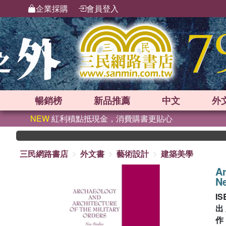
企業採購
會員登入
暢銷榜
新品
推薦
中文
外
NEW
紅利積點抵現金，消費購書更貼心
三民網路書店
外文書
藝術設計
建築美學
Ar
N
IS
出