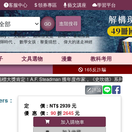
客服中心
領券專區
藝文講座
學習平台
進階搜尋
GO
、
、
、
sey
父親節
如果歷史是一群喵
暑期推薦
、
、
輝時代
數學女孩：黎曼猜想
偉大的迷走神經
子
文具選物
漫畫
教科考用
165反詐騙
肯定！A.F. Steadman 獲年度作家，《史坎德》系列帶你踏
評論
ders：
定價
：NT$ 2939 元
優惠價
：
90
折
2645
元
加入購物車
加入收藏