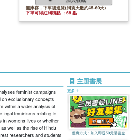
無庫存，下單後進貨(到貨天數約45-60天)
下單可得紅利積點 ：68 點
主題書展
更多
 analyses feminist campaigns
d on exclusionary concepts
 within a wider analysis of
 legal feminisms relating to
s in womens lives or whether
 as well as the rise of Hindu
優惠方式：
加入即送50元購書金
erest researchers and students