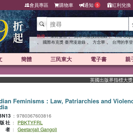
會員專區
購物車
通知
紅利兌換
5
、
、
熱搜：
東野圭吾
高希均教授回憶錄
The Odys
、
、
、
國際布克獎 臺灣漫遊錄
方念華
台灣的李登
文
簡體
三民東大
電子書
親
英國出版界指標大獎肯定！
dian Feminisms：Law, Patriarchies and Violenc
dia
BN13
：
9780367603816
版社
：
PBKTYFRL
作者
：
Geetanjali Gangoli