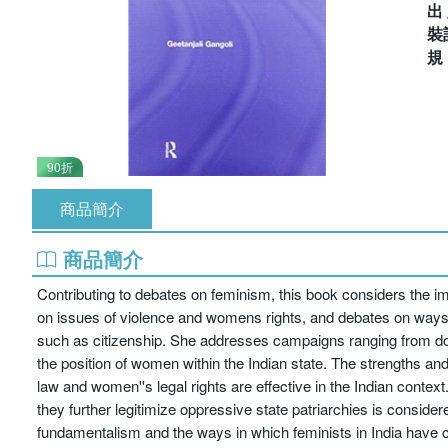
出
裝
90折
商品簡介
商品簡介
Contributing to debates on feminism, this book considers the i
on issues of violence and womens rights, and debates on ways
such as citizenship. She addresses campaigns ranging from dom
the position of women within the Indian state. The strengths an
law and women''s legal rights are effective in the Indian cont
they further legitimize oppressive state patriarchies is conside
fundamentalism and the ways in which feminists in India have 