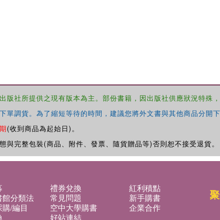
出版社所提供之現有版本為主。部份書籍，因出版社供應狀況特殊
下單調貨。為了縮短等待的時間，建議您將外文書與其他商品分開下
期
(收到商品為起始日)。
態與完整包裝(商品、附件、發票、隨貨贈品等)否則恕不接受退貨。
募
禮券兌換
紅利積點
聚
書館分類法
常見問題
新手購書
購/編目
空中大學購書
企業合作
換
好站連結