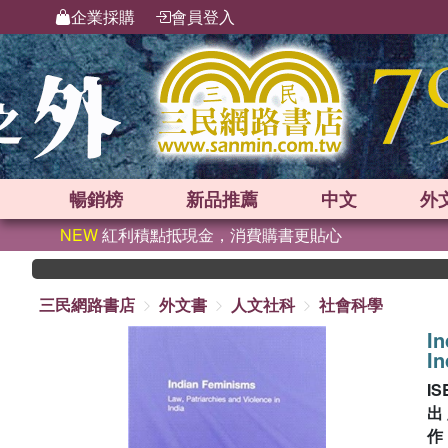
企業採購
會員登入
暢銷榜
新品
推薦
中文
外
NEW
紅利積點抵現金，消費購書更貼心
三民網路書店
外文書
人文社科
社會科學
In
In
IS
出