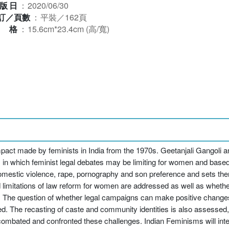
版日
：
2020/06/30
訂／頁數
：
平裝／162頁
規格
：
15.6cm*23.4cm (高/寬)
mpact made by feminists in India from the 1970s. Geetanjali Gangoli
 in which feminist legal debates may be limiting for women and base
estic violence, rape, pornography and son preference and sets them
d limitations of law reform for women are addressed as well as whether
ext. The question of whether legal campaigns can make positive change
red. The recasting of caste and community identities is also assessed,
combated and confronted these challenges. Indian Feminisms will int