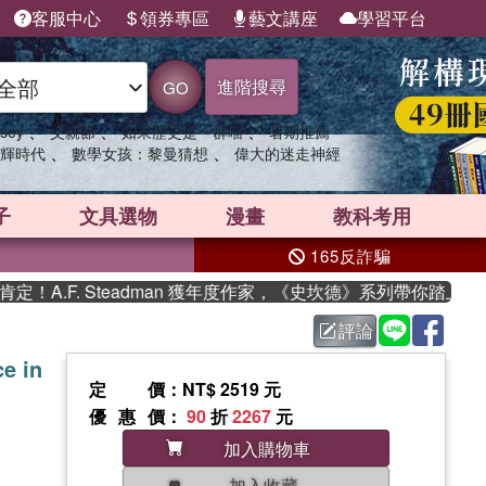
客服中心
領券專區
藝文講座
學習平台
進階搜尋
GO
、
、
、
sey
父親節
如果歷史是一群喵
暑期推薦
、
、
輝時代
數學女孩：黎曼猜想
偉大的迷走神經
子
文具選物
漫畫
教科考用
165反詐騙
A.F. Steadman 獲年度作家，《史坎德》系列帶你踏上熱血
評論
e in
定價
：NT$ 2519 元
優惠價
：
90
折
2267
元
加入購物車
加入收藏