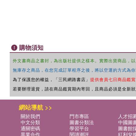
購物須知
外文書商品之書封，為出版社提供之樣本。實際出貨商品，以
無庫存之商品，在您完成訂單程序之後，將以空運的方式為你
為了保護您的權益，「三民網路書店」
提供會員七日商品鑑賞
若要辦理退貨，請在商品鑑賞期內寄回，且商品必須是全新狀
網站導航 >>
關於我們
門市專區
人才招
中文分類
圖書分類法
中國圖
通關密碼
學習平台
圖書館採
異業合作
閱讀潮評
紅利兌