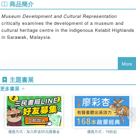
商品簡介
Museum Development and Cultural Representation
critically examines the development of a museum and
cultural heritage centre in the indigenous Kelabit Highlands
in Sarawak, Malaysia.
More
Building on their direct involvement in the development of
主題書展
the project, the authors appraise the process in retrospect
更多書展
through a thematic analysis. Themes covered include the
projects local and international contexts, community
involvement and agency, the balance of tourism and
authenticity, and the role of non-local partners. Through
their analysis, the authors unpack the complexities of
cultural representation and identity in heritage design
優惠方式：
加入即送50元購書金
優惠方式：
19折起
practice, and investigates the relationship between