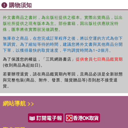
購物須知
capacity building and agency in cultural heritage
management.
外文書商品之書封，為出版社提供之樣本。實際出貨商品，以出
版社所提供之現有版本為主。部份書籍，因出版社供應狀況特
殊，匯率將依實際狀況做調整。
無庫存之商品，在您完成訂單程序之後，將以空運的方式為你下
單調貨。為了縮短等待的時間，建議您將外文書與其他商品分開
Situating the project within international trends in
下單，以獲得最快的取貨速度，平均調貨時間為1~2個月。
museology,
Museum Development and Cultural
為了保護您的權益，「三民網路書店」
提供會員七日商品鑑賞期
Representation
offers a valuable case example of a
(收到商品為起始日)。
heritage-making process in an indigenous community. It
若要辦理退貨，請在商品鑑賞期內寄回，且商品必須是全新狀態
will be of interest to scholars and students studying
與完整包裝(商品、附件、發票、隨貨贈品等)否則恕不接受退
cultural representation, as well as communities and
貨。
museum professionals looking to develop similar projects.
網站導航 >>