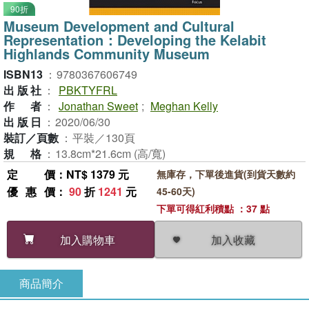
90折
Museum Development and Cultural
Representation：Developing the Kelabit
Highlands Community Museum
ISBN13
：
9780367606749
出版社
：
PBKTYFRL
作者
：
Jonathan Sweet
;
Meghan Kelly
出版日
：
2020/06/30
裝訂／頁數
：
平裝／130頁
規格
：
13.8cm*21.6cm (高/寬)
定價
：NT$ 1379 元
無庫存，下單後進貨(到貨天數約
優惠價
：
90
折
1241
元
45-60天)
下單可得紅利積點 ：37 點
加入收藏
加入購物車
商品簡介