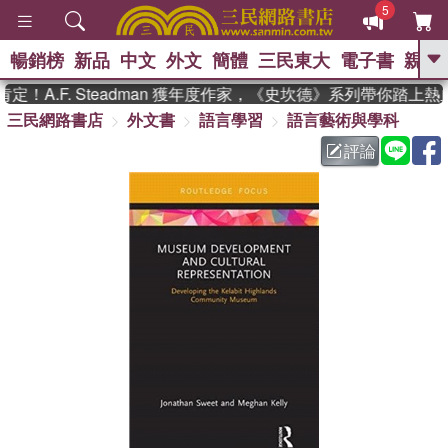
5
暢銷榜
新品
中文
外文
簡體
三民東大
電子書
親子
GO
！A.F. Steadman 獲年度作家，《史坎德》系列帶你踏上熱
三民網路書店
外文書
語言學習
語言藝術與學科
、
熱搜：
東野圭吾
高希均教授回憶錄
、
、
、
The Odyssey
父親節
如果歷
評論
、
、
史是一群喵
暑期推薦
國際布克
、
、
獎 臺灣漫遊錄
方念華
台灣的李
、
、
登輝時代
數學女孩：黎曼猜想
偉大的迷走神經