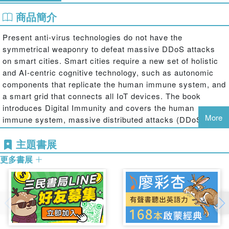
商品簡介
Present anti-virus technologies do not have the
symmetrical weaponry to defeat massive DDoS attacks
on smart cities. Smart cities require a new set of holistic
and AI-centric cognitive technology, such as autonomic
components that replicate the human immune system, and
a smart grid that connects all IoT devices. The book
introduces Digital Immunity and covers the human
More
immune system, massive distributed attacks (DDoS) and
the future generations cyber attacks, the anatomy and
主題書展
critical success factors of smart city, Digital Immunity and
the role of the Smart Grid, how Digital Immunity defends
更多書展
the smart city and annihilates massive malware, and
Digital Immunity to combat global cyber terrorism.