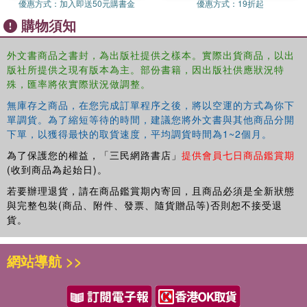
優惠方式：
加入即送50元購書金
優惠方式：
19折起
購物須知
外文書商品之書封，為出版社提供之樣本。實際出貨商品，以出
版社所提供之現有版本為主。部份書籍，因出版社供應狀況特
殊，匯率將依實際狀況做調整。
無庫存之商品，在您完成訂單程序之後，將以空運的方式為你下
單調貨。為了縮短等待的時間，建議您將外文書與其他商品分開
下單，以獲得最快的取貨速度，平均調貨時間為1~2個月。
為了保護您的權益，「三民網路書店」
提供會員七日商品鑑賞期
(收到商品為起始日)。
若要辦理退貨，請在商品鑑賞期內寄回，且商品必須是全新狀態
與完整包裝(商品、附件、發票、隨貨贈品等)否則恕不接受退
貨。
網站導航 >>