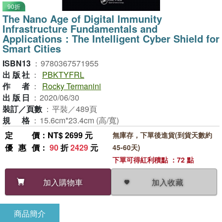
90折
The Nano Age of Digital Immunity
Infrastructure Fundamentals and
Applications：The Intelligent Cyber Shield for
Smart Cities
ISBN13
：
9780367571955
出版社
：
PBKTYFRL
作者
：
Rocky Termanini
出版日
：
2020/06/30
裝訂／頁數
：
平裝／489頁
規格
：
15.6cm*23.4cm (高/寬)
定價
：NT$ 2699 元
無庫存，下單後進貨(到貨天數約
優惠價
：
90
折
2429
元
45-60天)
下單可得紅利積點 ：72 點
加入收藏
加入購物車
商品簡介