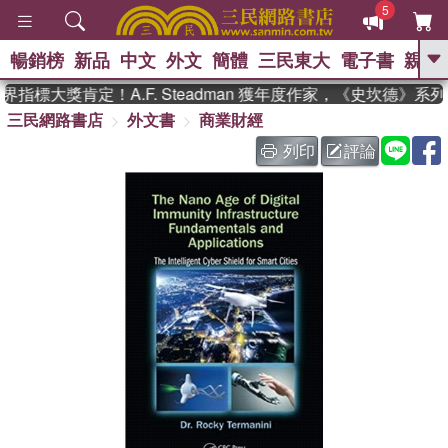
5
暢銷榜
新品
中文
外文
簡體
三民東大
電子書
親子
GO
指標大獎肯定！A.F. Steadman 獲年度作家，《史坎德》系
三民網路書店
外文書
商業財經
、
熱搜：
東野圭吾
高希均教授回憶錄
、
、
、
The Odyssey
父親節
如果歷
列印
評論
、
、
史是一群喵
暑期推薦
國際布克
、
、
獎 臺灣漫遊錄
方念華
台灣的李
、
、
登輝時代
數學女孩：黎曼猜想
偉大的迷走神經