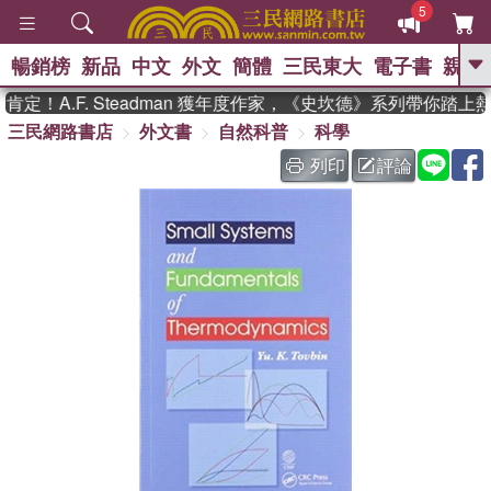
5
暢銷榜
新品
中文
外文
簡體
三民東大
電子書
親子
GO
！A.F. Steadman 獲年度作家，《史坎德》系列帶你踏上熱
三民網路書店
外文書
自然科普
科學
、
熱搜：
東野圭吾
高希均教授回憶錄
、
、
、
The Odyssey
父親節
如果歷
列印
評論
、
、
史是一群喵
暑期推薦
國際布克
、
、
獎 臺灣漫遊錄
方念華
台灣的李
、
、
登輝時代
數學女孩：黎曼猜想
偉大的迷走神經