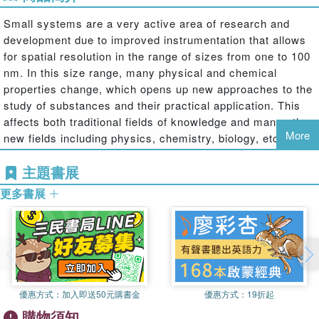
Small systems are a very active area of research and
development due to improved instrumentation that allows
for spatial resolution in the range of sizes from one to 100
nm. In this size range, many physical and chemical
properties change, which opens up new approaches to the
study of substances and their practical application. This
affects both traditional fields of knowledge and many other
More
new fields including physics, chemistry, biology, etc. This
book highlights new developments in statistical
主題書展
thermodynamics that answer the most important questions
about the specifics of small systems - when one cannot
更多書展
apply equations or traditional thermodynamic models.
優惠方式：
加入即送50元購書金
優惠方式：
19折起
購物須知