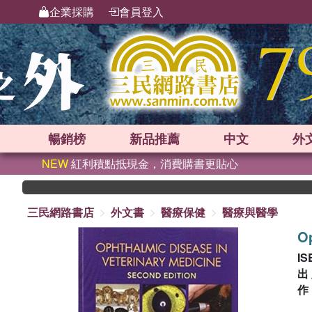
企業採購
會員登入
暢銷榜
新品
推薦
中文
外
NEW
紅利積點抵現金，消費購書更貼心
三民網路書店
外文書
醫療保健
醫療與醫學
Op
IS
出