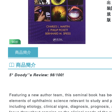
出
裝
90折
商品簡介
商品簡介
5* Doody''s Review: 98/100!
Featuring a new author team, this seminal book has bee
elements of ophthalmic science relevant to study and pr
including etiology, clinical signs, diagnosis, prognosi
focus throughout remains on the clinical needs of the pr