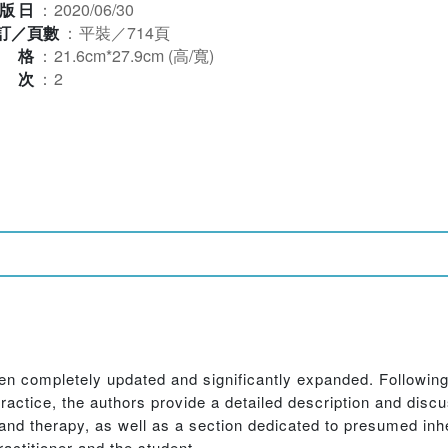
版日
：
2020/06/30
訂／頁數
：
平裝／714頁
規格
：
21.6cm*27.9cm (高/寬)
版次
：
2
n completely updated and significantly expanded. Following 
actice, the authors provide a detailed description and discu
s, and therapy, as well as a section dedicated to presumed in
actitioner and the student.