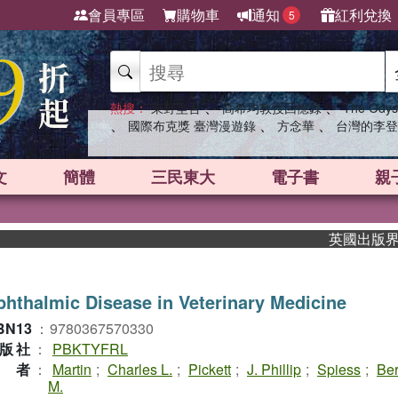
會員專區
購物車
通知
紅利兌換
5
、
、
熱搜：
東野圭吾
高希均教授回憶錄
The Odys
、
、
、
國際布克獎 臺灣漫遊錄
方念華
台灣的李登
文
簡體
三民東大
電子書
親
英國出版界指標大
hthalmic Disease in Veterinary Medicine
BN13
：
9780367570330
版社
：
PBKTYFRL
作者
：
Martin
;
Charles L.
;
Pickett
;
J. Phillip
;
Spiess
;
Be
M.