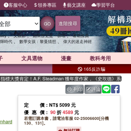
客服中心
領券專區
藝文講座
學習平台
進階搜尋
GO
、
、
、
sey
父親節
如果歷史是一群喵
暑期推薦
、
、
輝時代
數學女孩：黎曼猜想
偉大的迷走神經
子
文具選物
漫畫
教科考用
165反詐騙
獎肯定！A.F. Steadman 獲年度作家，《史坎德》系列帶你
列印
評論
定價
：NT$ 5099 元
優惠價
：
90
折
4589
元
若需訂購本書，請電洽客服 02-25006600[分機
rnhard
130、131]。
無法訂購