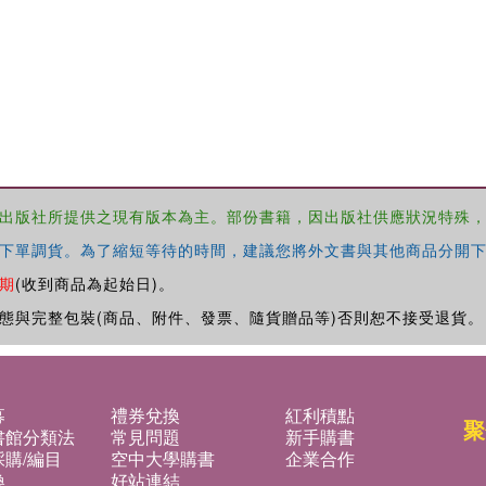
出版社所提供之現有版本為主。部份書籍，因出版社供應狀況特殊
下單調貨。為了縮短等待的時間，建議您將外文書與其他商品分開下
期
(收到商品為起始日)。
態與完整包裝(商品、附件、發票、隨貨贈品等)否則恕不接受退貨。
募
禮券兌換
紅利積點
聚
書館分類法
常見問題
新手購書
購/編目
空中大學購書
企業合作
換
好站連結