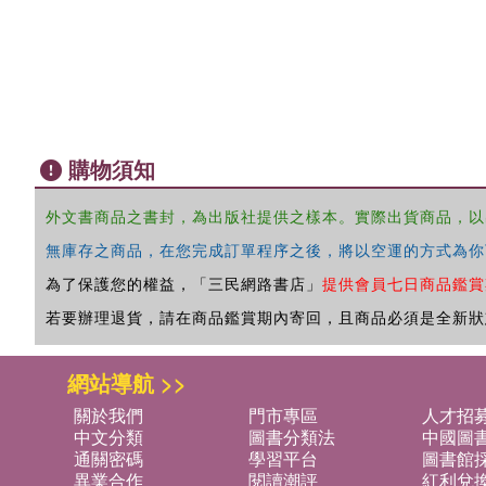
購物須知
外文書商品之書封，為出版社提供之樣本。實際出貨商品，以
無庫存之商品，在您完成訂單程序之後，將以空運的方式為你
為了保護您的權益，「三民網路書店」
提供會員七日商品鑑賞
若要辦理退貨，請在商品鑑賞期內寄回，且商品必須是全新狀
網站導航 >>
關於我們
門市專區
人才招
中文分類
圖書分類法
中國圖
通關密碼
學習平台
圖書館採
異業合作
閱讀潮評
紅利兌