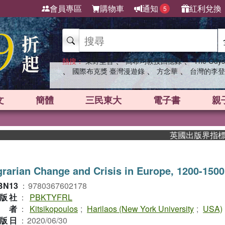
會員專區
購物車
通知
紅利兌換
5
、
、
熱搜：
東野圭吾
高希均教授回憶錄
The Odys
、
、
、
國際布克獎 臺灣漫遊錄
方念華
台灣的李登
文
簡體
三民東大
電子書
親
英國出版界指標大獎肯
rarian Change and Crisis in Europe, 1200-1500
BN13
：
9780367602178
版社
：
PBKTYFRL
作者
：
Kitsikopoulos
;
Harilaos (New York University
;
USA)
版日
：
2020/06/30