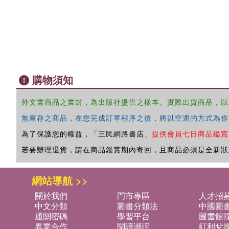
購物須知
外文書商品之書封，為出版社提供之樣本。實際出貨商品，以
無庫存之商品，在您完成訂單程序之後，將以空運的方式為你
為了保護您的權益，「三民網路書店」
提供會員七日商品鑑賞
若要辦理退貨，請在商品鑑賞期內寄回，且商品必須是全新狀
網站導航 >>
關於我們
門市專區
人才招
中文分類
圖書分類法
中國圖
通關密碼
學習平台
圖書館採
異業合作
閱讀潮評
紅利兌