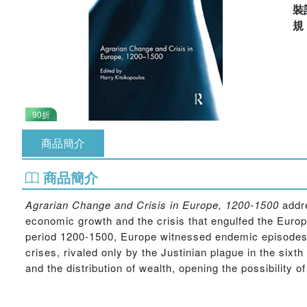
裝
90折
商品簡介
商品簡介
Agrarian Change and Crisis in Europe, 1200-1500
addre
economic growth and the crisis that engulfed the Europe
period 1200-1500, Europe witnessed endemic episodes o
crises, rivaled only by the Justinian plague in the six
and the distribution of wealth, opening the possibility