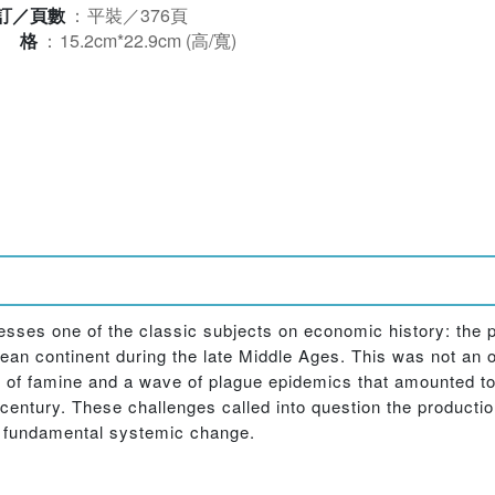
訂／頁數
：
平裝／376頁
規格
：
15.2cm*22.9cm (高/寬)
sses one of the classic subjects on economic history: the 
an continent during the late Middle Ages. This was not an o
f famine and a wave of plague epidemics that amounted to 
th century. These challenges called into question the product
 of fundamental systemic change.