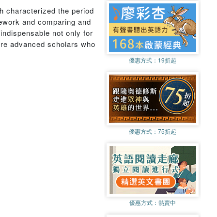
h characterized the period
amework and comparing and
indispensable not only for
more advanced scholars who
優惠方式：
19折起
優惠方式：
75折起
優惠方式：
熱賣中