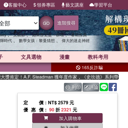
客服中心
領券專區
藝文講座
學習平台
進階搜尋
GO
、
、
、
sey
父親節
如果歷史是一群喵
暑期推薦
、
、
輝時代
數學女孩：黎曼猜想
偉大的迷走神經
子
文具選物
漫畫
教科考用
165反詐騙
定！A.F. Steadman 獲年度作家，《史坎德》系列帶你踏上
列印
評論
定價
：NT$ 2579 元
優惠價
：
90
折
2321
元
加入購物車
加入收藏