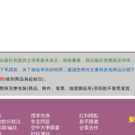
出版社所提供之現有版本為主。部份書籍，因出版社供應狀況特殊
下單調貨。為了縮短等待的時間，建議您將外文書與其他商品分開下
期
(收到商品為起始日)。
態與完整包裝(商品、附件、發票、隨貨贈品等)否則恕不接受退貨。
募
禮券兌換
紅利積點
聚
書館分類法
常見問題
新手購書
購/編目
空中大學購書
企業合作
換
好站連結