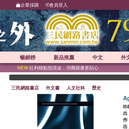
企業採購
會員登入
暢銷榜
新品
推薦
中文
外
NEW
紅利積點抵現金，消費購書更貼心
三民網路書店
外文書
人文社科
歷史
Ag
IS
出
出