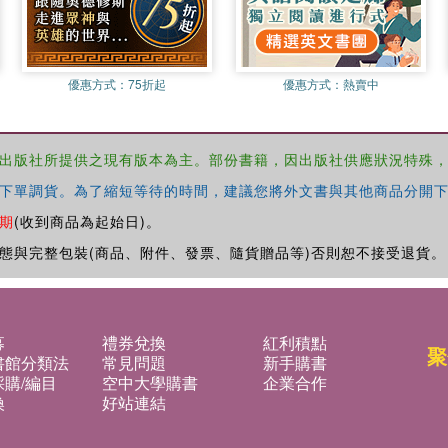
優惠方式：
75折起
優惠方式：
熱賣中
出版社所提供之現有版本為主。部份書籍，因出版社供應狀況特殊
下單調貨。為了縮短等待的時間，建議您將外文書與其他商品分開下
期
(收到商品為起始日)。
態與完整包裝(商品、附件、發票、隨貨贈品等)否則恕不接受退貨。
募
禮券兌換
紅利積點
聚
書館分類法
常見問題
新手購書
購/編目
空中大學購書
企業合作
換
好站連結