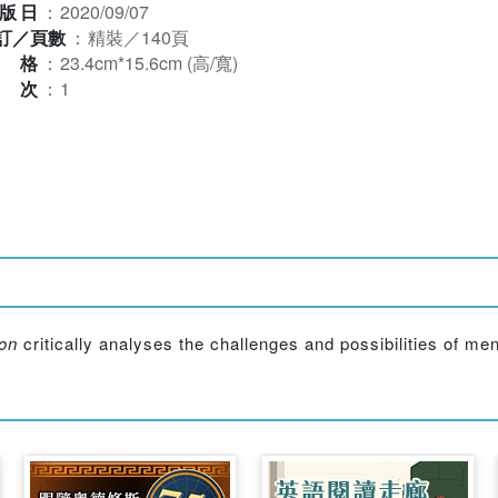
版日
：
2020/09/07
訂／頁數
：
精裝／140頁
規格
：
23.4cm*15.6cm (高/寬)
版次
：
1
ion
critically analyses the challenges and possibilities of me