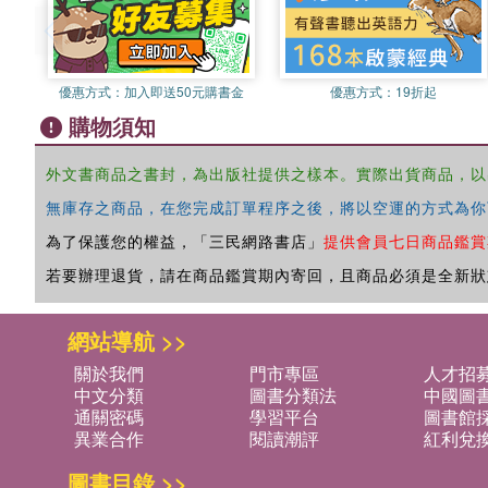
優惠方式：
加入即送50元購書金
優惠方式：
19折起
購物須知
外文書商品之書封，為出版社提供之樣本。實際出貨商品，以
無庫存之商品，在您完成訂單程序之後，將以空運的方式為你
為了保護您的權益，「三民網路書店」
提供會員七日商品鑑賞
若要辦理退貨，請在商品鑑賞期內寄回，且商品必須是全新狀
網站導航 >>
關於我們
門市專區
人才招
中文分類
圖書分類法
中國圖
通關密碼
學習平台
圖書館採
異業合作
閱讀潮評
紅利兌
圖書目錄 >>