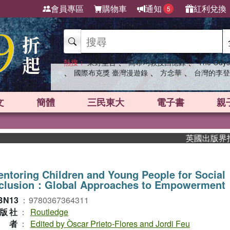
會員專區
購物車
通知
紅利兌換
5
、
、
熱搜：
東野圭吾
高希均教授回憶錄
The Odys
、
、
、
國際布克獎 臺灣漫遊錄
方念華
台灣的李登
文
簡體
三民東大
電子書
親
英國出版界指標大
ntoring Children and Young People for Social
nclusion：Global Approaches to Empowerment
BN13
：
9780367364311
版社
：
Routledge
作者
：
Edited by Òscar Prieto-Flores and Jordi Feu