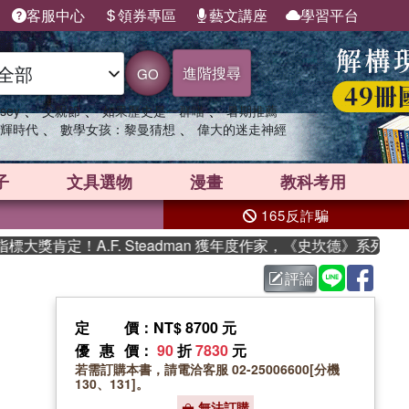
客服中心
領券專區
藝文講座
學習平台
進階搜尋
GO
、
、
、
sey
父親節
如果歷史是一群喵
暑期推薦
、
、
輝時代
數學女孩：黎曼猜想
偉大的迷走神經
子
文具選物
漫畫
教科考用
165反詐騙
獎肯定！A.F. Steadman 獲年度作家，《史坎德》系列帶你
評論
定價
：NT$ 8700 元
優惠價
：
90
折
7830
元
若需訂購本書，請電洽客服 02-25006600[分機
130、131]。
無法訂購