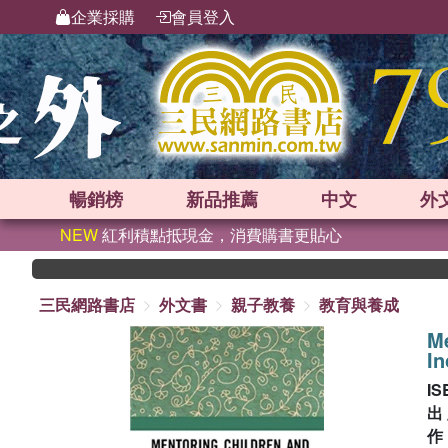
企業採購
會員登入
暢銷榜
新品
推薦
中文
外
NEW
紅利積點抵現金，消費購書更貼心
三民網路書店
外文書
親子教養
教育與養成
Me
I
IS
出