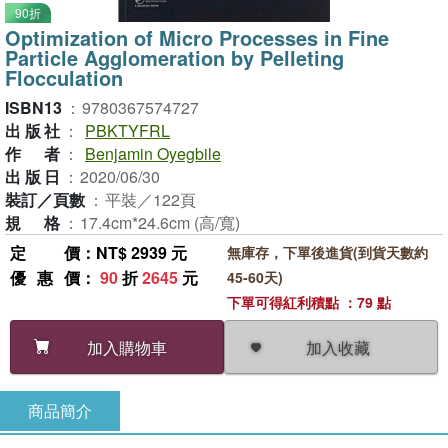
90折
Optimization of Micro Processes in Fine
Particle Agglomeration by Pelleting
Flocculation
ISBN13
：
9780367574727
出版社
：
PBKTYFRL
作者
：
Benjamin Oyegbile
出版日
：
2020/06/30
裝訂／頁數
：
平裝／122頁
規格
：
17.4cm*24.6cm (高/寬)
定價
：NT$ 2939 元
無庫存，下單後進貨(到貨天數約
優惠價
：
90
折
2645
元
45-60天)
下單可得紅利積點 ：79 點
加入收藏
加入購物車
商品簡介