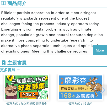
商品簡介
Efficient particle separation in order to meet stringent
regulatory standards represent one of the biggest
challenges facing the process industry operators today.
Emerging environmental problems such as climate
change, population growth and natural resource depletion
make it more compelling to undertake research into
alternative phase separation techniques and optimization
More
of existing ones. Meeting this challenge requires
innovative, revolutionary and integrated approach in the
主題書展
design and optimization of various unit processes in fine
particle separation.
更多書展
Flocculation is widely used as an effective phase
separation technique across many process industries
such as water and wastewater treatment and in minerals
processing. In this work, a new pre-treatment technique
優惠方式：
加入即送50元購書金
優惠方式：
19折起