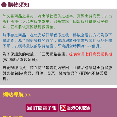
was developed using a patented bench scale reactor unit
購物須知
as a technical proof of concept. Furthermore, the book
provides a valuable insight into the hydrodynamics and
外文書商品之書封，為出版社提供之樣本。實際出貨商品，以出
fluid-particle interactions within the agglomeration units.
版社所提供之現有版本為主。部份書籍，因出版社供應狀況特
殊，匯率將依實際狀況做調整。
無庫存之商品，在您完成訂單程序之後，將以空運的方式為你下
The relatively high solids content of the stable pellets
單調貨。為了縮短等待的時間，建議您將外文書與其他商品分開
下單，以獲得最快的取貨速度，平均調貨時間為1~2個月。
(approximately 30 %) and very low residual turbidity of the
post-sedimentation supernatant (7 NTU) clearly
為了保護您的權益，「三民網路書店」
提供會員七日商品鑑賞期
demonstrate the potential of this technique. In addition to
(收到商品為起始日)。
significantly improving the subsequent solid-liquid
若要辦理退貨，請在商品鑑賞期內寄回，且商品必須是全新狀態
separation efficiency, this study also showed that the
與完整包裝(商品、附件、發票、隨貨贈品等)否則恕不接受退
effluent can be recycled back into the sewer network or
貨。
utilized for non-portable reuse. The findings obtained from
this research will be extremely useful in the scaling up and
網站導航 >>
optimization of the reactor system.