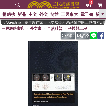
5
暢銷榜
新品
中文
外文
簡體
三民東大
電子書
親子
GO
. Steadman 獲年度作家，《史坎德》系列帶你踏上熱血奇幻旅
三民網路書店
外文書
自然科普
科技與工程
、
熱搜：
東野圭吾
高希均教授回憶錄
、
、
、
The Odyssey
父親節
如果歷
列印
評論
、
、
史是一群喵
暑期推薦
國際布克
、
、
獎 臺灣漫遊錄
方念華
台灣的李
、
、
登輝時代
數學女孩：黎曼猜想
偉大的迷走神經