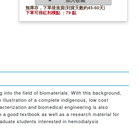
無庫存，下單後進貨(到貨天數約45-60天)
下單可得紅利積點 ：79 點
g into the field of biomaterials. With this background,
 illustration of a complete indigenous, low cost
acterization and biomedical engineering is also
e a good textbook as well as a research material for
aduate students interested in hemodialysis