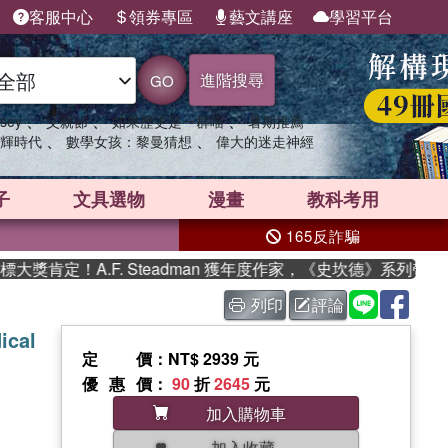
客服中心
領券專區
藝文講座
學習平台
進階搜尋
GO
、
、
、
sey
父親節
如果歷史是一群喵
暑期推薦
、
、
輝時代
數學女孩：黎曼猜想
偉大的迷走神經
子
文具選物
漫畫
教科考用
165反詐騙
肯定！A.F. Steadman 獲年度作家，《史坎德》系列帶你踏
列印
評論
ical
定價
：NT$ 2939 元
優惠價
：
90
折
2645
元
加入購物車
加入收藏