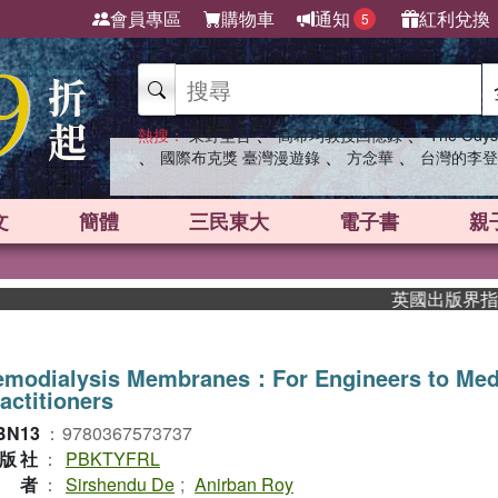
會員專區
購物車
通知
紅利兌換
5
、
、
熱搜：
東野圭吾
高希均教授回憶錄
The Odys
、
、
、
國際布克獎 臺灣漫遊錄
方念華
台灣的李登
文
簡體
三民東大
電子書
親
英國出版界指標大獎
emodialysis Membranes：For Engineers to Med
actitioners
BN13
：
9780367573737
版社
：
PBKTYFRL
作者
：
Sirshendu De
;
Anirban Roy