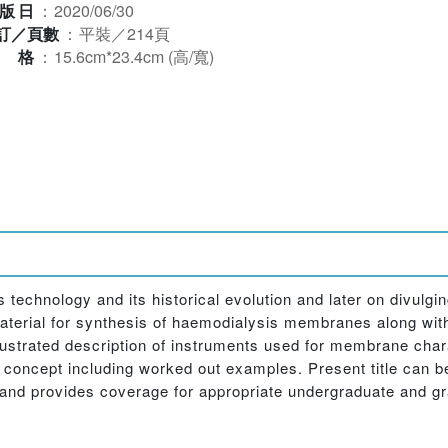
版日
：
2020/06/30
訂／頁數
：
平裝／214頁
規格
：
15.6cm*23.4cm (高/寬)
 technology and its historical evolution and later on divulgin
material for synthesis of haemodialysis membranes along with
llustrated description of instruments used for membrane char
he concept including worked out examples. Present title can b
and provides coverage for appropriate undergraduate and gr