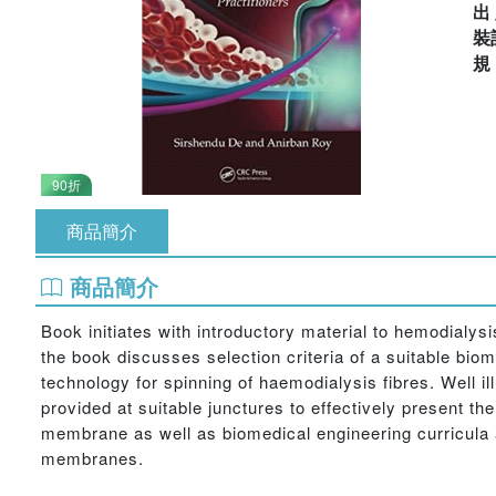
出
裝
90折
商品簡介
商品簡介
Book initiates with introductory material to hemodialysis
the book discusses selection criteria of a suitable bio
technology for spinning of haemodialysis fibres. Well i
provided at suitable junctures to effectively present t
membrane as well as biomedical engineering curricula 
membranes.