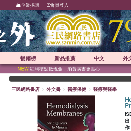
企業採購
會員登入
暢銷榜
新品
推薦
中文
外
NEW
紅利積點抵現金，消費購書更貼心
三民網路書店
外文書
醫療保健
醫療與醫學
H
Pr
IS
出